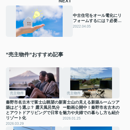
NEXT
中古住宅をオール電化にリ
フォームするには？必要な
設備や電気代をご紹介！
2022.04.05
”売主物件”おすすめ記事
売主物件
売主物件
秦野市名古木で富士山眺望の新
富士山の見える新築ルームツア
築はどう選ぶ？ 露天風呂気分
ー動画公開中！秦野市名古木の
とアウトドアリビングで日常を
魅力や夫婦での暮らし方も紹介
リゾート化
2026.01.25
2026.03.29