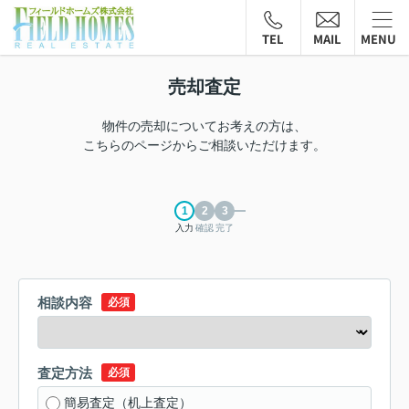
TEL
MAIL
MENU
売却査定
物件の売却についてお考えの方は、
こちらのページからご相談いただけます。
入力
確認
完了
相談内容
必須
査定方法
必須
簡易査定（机上査定）