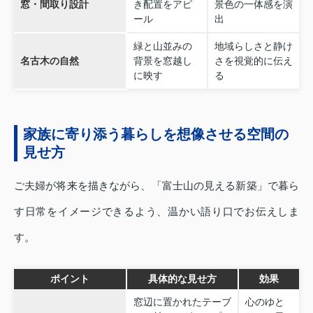
窓・間取り設計
き配置をアピ
景色の一体感を演
ール
出
緑と山並みの
地域らしさと静け
名古木の自然
背景を窓越し
さを視覚的に伝え
に映す
る
家族に寄り添う暮らしを想像させる空間の
見せ方
ご夫婦が将来を描きながら、「富士山の見える新築」で暮ら
す日常をイメージできるよう、温かい語り口でお伝えしま
す。
ポイント
具体的な見せ方
効果
窓辺に置かれたテーブ
心のゆと