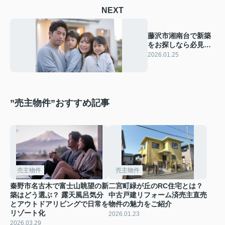
NEXT
藤沢市湘南台で新築
をお探しなら必見！
仲介手数料無料と長
2026.01.25
期優良住宅も紹介
”売主物件”おすすめ記事
売主物件
売主物件
秦野市名古木で富士山眺望の新
二宮町緑が丘のRC住宅とは？
築はどう選ぶ？ 露天風呂気分
中古戸建リフォーム済売主直売
とアウトドアリビングで日常を
物件の魅力をご紹介
リゾート化
2026.01.23
2026.03.29