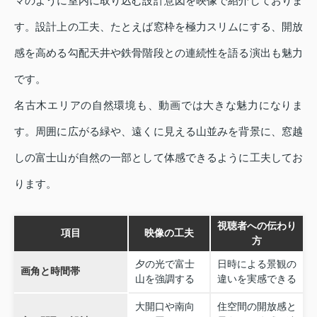
マのように室内に取り込む設計意図を映像で紹介しておりま
す。設計上の工夫、たとえば窓枠を極力スリムにする、開放
感を高める勾配天井や鉄骨階段との連続性を語る演出も魅力
です。
名古木エリアの自然環境も、動画では大きな魅力になりま
す。周囲に広がる緑や、遠くに見える山並みを背景に、窓越
しの富士山が自然の一部として体感できるように工夫してお
ります。
視聴者への伝わり
項目
映像の工夫
方
夕の光で富士
日時による景観の
画角と時間帯
山を強調する
違いを実感できる
大開口や南向
住空間の開放感と