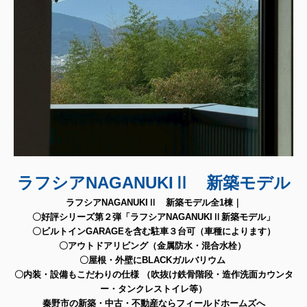
ラフシアNAGANUKIⅡ 新築モデル
ラフシアNAGANUKIⅡ 新築モデル全1棟｜
〇好評シリーズ第２弾「ラフシアNAGANUKIⅡ新築モデル」
〇ビルトインGARAGEを含む駐車３台可（車種によります）
〇アウトドアリビング（金属防水・混合水栓）
〇屋根・外壁にBLACKガルバリウム
〇内装・設備もこだわりの仕様 （吹抜け鉄骨階段・造作洗面カウンタ
ー・タンクレストイレ等）
秦野市の新築・中古・不動産ならフィールドホームズへ