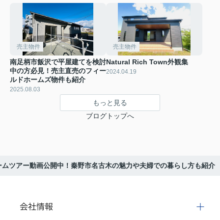
売主物件
売主物件
南足柄市飯沢で平屋建てを検討
Natural Rich Town外観集
中の方必見！売主直売のフィー
2024.04.19
ルドホームズ物件も紹介
2025.08.03
もっと見る
ブログトップへ
ームツアー動画公開中！秦野市名古木の魅力や夫婦での暮らし方も紹介
会社情報