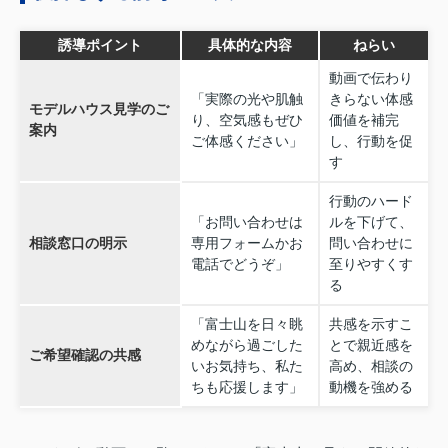
誘導ポイント
具体的な内容
ねらい
動画で伝わり
「実際の光や肌触
きらない体感
モデルハウス見学のご
り、空気感もぜひ
価値を補完
案内
ご体感ください」
し、行動を促
す
行動のハード
「お問い合わせは
ルを下げて、
相談窓口の明示
専用フォームかお
問い合わせに
電話でどうぞ」
至りやすくす
る
「富士山を日々眺
共感を示すこ
めながら過ごした
とで親近感を
ご希望確認の共感
いお気持ち、私た
高め、相談の
ちも応援します」
動機を強める