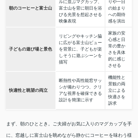
ルに並ぶマグカップ、
りや一日
朝のコーヒーと富士山
富士山を背に朝日を浴
の始まり
びる光景を想起させる
への期待
映像表現
感を演出
家族の安
リビングやキッチン脇
心感と日
に広がる富士山ビュー
常の豊か
子どもの遊び場と景色
を背景に、子どもが楽
さを具体
しそうに遊ぶシーンを
的に感じ
描写
させる
機能性と
断熱性や高性能窓サッ
景観の両
シが備わりつつ、クリ
快適性と眺望の両立
立による
アな視界を確保できる
快適さを
設計を簡潔に示す
訴求
まず、朝のひととき。ご夫婦がお気に入りのマグカップを手
に、窓越しに富士山を眺めながら静かにコーヒーを味わう様