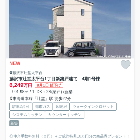
NEW
藤沢市辻堂太平台
藤沢市辻堂太平台1丁目新築戸建て 4期1号棟
6,249
万円
8月1日 値下げ
- / 91.98㎡ / 1LDK＋2S(納戸) /新築
東海道本線「辻堂」駅 徒歩22分
駐車2台可
都市ガス
床暖房
ウォークインクロゼット
システムキッチン
カウンターキッチン
新築
◎仲介手数料無料（０円）＋ご成約特典10万円分の商品券プレゼント！