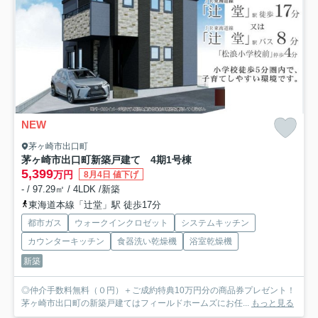
NEW
茅ヶ崎市出口町
茅ヶ崎市出口町新築戸建て 4期1号棟
5,399
万円
8月4日 値下げ
- / 97.29㎡ / 4LDK /新築
東海道本線「辻堂」駅 徒歩17分
都市ガス
ウォークインクロゼット
システムキッチン
カウンターキッチン
食器洗い乾燥機
浴室乾燥機
新築
◎仲介手数料無料（０円）＋ご成約特典10万円分の商品券プレゼント！
茅ヶ崎市出口町の新築戸建てはフィールドホームズにお任...
もっと見る