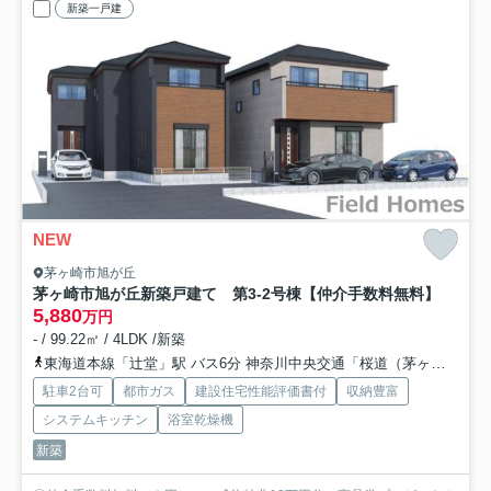
新築一戸建
NEW
茅ヶ崎市旭が丘
茅ヶ崎市旭が丘新築戸建て 第3-2号棟
【仲介手数料無料】
5,880
万円
- / 99.22㎡ / 4LDK /新築
東海道本線「辻堂」駅 バス6分 神奈川中央交通「桜道（茅ヶ崎市）」 停歩4分
駐車2台可
都市ガス
建設住宅性能評価書付
収納豊富
システムキッチン
浴室乾燥機
新築