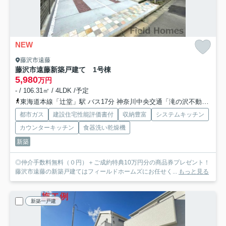
NEW
藤沢市遠藤
藤沢市遠藤新築戸建て 1号棟
5,980
万円
- / 106.31㎡ / 4LDK /予定
東海道本線「辻堂」駅 バス17分 神奈川中央交通「滝の沢不動前」 停歩5分
都市ガス
建設住宅性能評価書付
収納豊富
システムキッチン
カウンターキッチン
食器洗い乾燥機
新築
◎仲介手数料無料（０円）＋ご成約特典10万円分の商品券プレゼント！
藤沢市遠藤の新築戸建てはフィールドホームズにお任せく...
もっと見る
新築一戸建