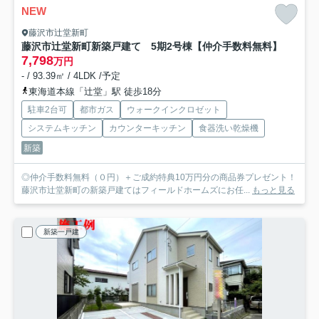
NEW
藤沢市辻堂新町
藤沢市辻堂新町新築戸建て 5期2号棟
【仲介手数料無料】
7,798
万円
- / 93.39㎡ / 4LDK /予定
東海道本線「辻堂」駅 徒歩18分
駐車2台可
都市ガス
ウォークインクロゼット
システムキッチン
カウンターキッチン
食器洗い乾燥機
新築
◎仲介手数料無料（０円）＋ご成約特典10万円分の商品券プレゼント！
藤沢市辻堂新町の新築戸建てはフィールドホームズにお任...
もっと見る
新築一戸建