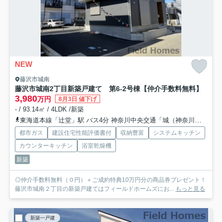
NEW
藤沢市城南
藤沢市城南2丁目新築戸建て 第6-2号棟
【仲介手数料無料】
3,980
万円
8月3日 値下げ
- / 93.14㎡ / 4LDK /新築
東海道本線「辻堂」駅 バス4分 神奈川中央交通「城（神奈川県）」 停歩6分
都市ガス
建設住宅性能評価書付
収納豊富
システムキッチン
カウンターキッチン
浴室乾燥機
新築
◎仲介手数料無料（０円）＋ご成約特典10万円分の商品券プレゼント！
藤沢市城南２丁目の新築戸建てはフィールドホームズにお...
もっと見る
新築一戸建