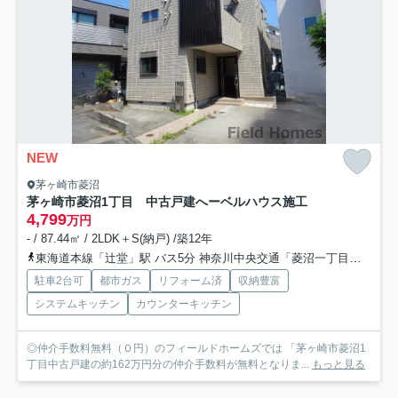
NEW
茅ヶ崎市菱沼
茅ヶ崎市菱沼1丁目 中古戸建
へーベルハウス施工
4,799
万円
- / 87.44㎡ / 2LDK＋S(納戸) /築12年
東海道本線「辻堂」駅 バス5分 神奈川中央交通「菱沼一丁目」 停歩6分
駐車2台可
都市ガス
リフォーム済
収納豊富
システムキッチン
カウンターキッチン
◎仲介手数料無料（０円）のフィールドホームズでは 「茅ヶ崎市菱沼1
丁目中古戸建の約162万円分の仲介手数料が無料となりま...
もっと見る