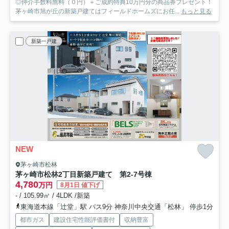
◎仲介手数料無料（０円）＋ご成約特典10万円分の商品券プレゼント！
茅ヶ崎市旭が丘の新築戸建てはフィールドホームズにお任...
もっと見る
新築一戸建
NEW
茅ヶ崎市松林
茅ヶ崎市松林2丁目新築戸建て 第2-7号棟
4,780
万円
8月1日 値下げ
- / 105.99㎡ / 4LDK /新築
東海道本線「辻堂」駅 バス9分 神奈川中央交通「松林」 停歩1分
都市ガス
建設住宅性能評価書付
収納豊富