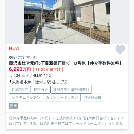
NEW
藤沢市辻堂元町
藤沢市辻堂元町5丁目新築戸建て B号棟
【仲介手数料無料】
6,990
万円
7月21日 値下げ
- / 104.75㎡ / 4LDK /予定
東海道本線「辻堂」駅 徒歩17分
駐車2台可
都市ガス
建設住宅性能評価書付
システムキッチン
カウンターキッチン
浴室乾燥機
新築
◎仲介手数料無料（０円）＋ご成約特典10万円分の商品券プレゼント！
藤沢市辻堂元町5丁目の新築戸建てはフィールドホームズ...
もっと見る