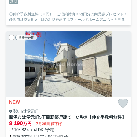
新築
◎仲介手数料無料（０円）＋ご成約特典10万円分の商品券プレゼント！
藤沢市辻堂元町5丁目の新築戸建てはフィールドホームズ...
もっと見る
新築一戸建
NEW
藤沢市辻堂元町
藤沢市辻堂元町5丁目新築戸建て C号棟
【仲介手数料無料】
8,190
万円
7月28日 値下げ
- / 106.82㎡ / 4LDK /予定
東海道本線「辻堂」駅 徒歩17分