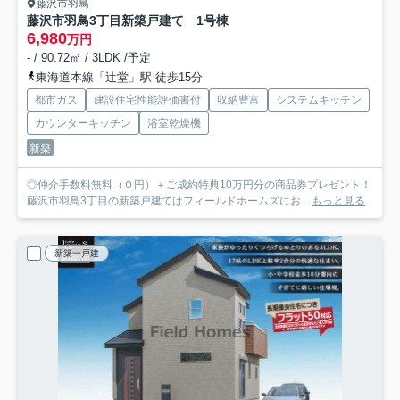
藤沢市羽鳥
藤沢市羽鳥3丁目新築戸建て 1号棟
6,980
万円
- / 90.72㎡ / 3LDK /予定
東海道本線「辻堂」駅 徒歩15分
都市ガス
建設住宅性能評価書付
収納豊富
システムキッチン
カウンターキッチン
浴室乾燥機
新築
◎仲介手数料無料（０円）＋ご成約特典10万円分の商品券プレゼント！
藤沢市羽鳥3丁目の新築戸建てはフィールドホームズにお...
もっと見る
新築一戸建