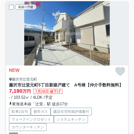
新築一戸建
NEW
藤沢市辻堂元町
藤沢市辻堂元町5丁目新築戸建て A号棟
【仲介手数料無料】
7,190
万円
7月28日 値下げ
- / 103.52㎡ / 4LDK /予定
東海道本線「辻堂」駅 徒歩17分
駐車2台可
都市ガス
建設住宅性能評価書付
ウォークインクロゼット
システムキッチン
カウンターキッチン