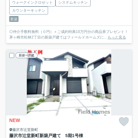
ウォークインクロゼット
システムキッチン
カウンターキッチン
新築
◎仲介手数料無料（０円）＋ご成約特典10万円分の商品券プレゼント！
茅ヶ崎市松林2丁目の新築戸建てはフィールドホームズに...
もっと見る
新築一戸建
NEW
藤沢市辻堂新町
藤沢市辻堂新町新築戸建て 5期1号棟