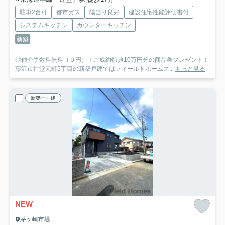
駐車2台可
都市ガス
陽当り良好
建設住宅性能評価書付
システムキッチン
カウンターキッチン
新築
◎仲介手数料無料（０円）＋ご成約特典10万円分の商品券プレゼント！
藤沢市辻堂元町5丁目の新築戸建てはフィールドホームズ...
もっと見る
新築一戸建
NEW
茅ヶ崎市堤