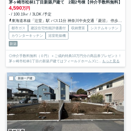
茅ヶ崎市松林1丁目新築戸建て 2期2号棟
【仲介手数料無料】
4,590
万円
- / 100.19㎡ / 3LDK /予定
東海道本線「辻堂」駅 バス11分 神奈川中央交通「菱沼」 停歩3分
都市ガス
建設住宅性能評価書付
収納豊富
システムキッチン
カウンターキッチン
浴室乾燥機
新築
◎仲介手数料無料（０円）＋ご成約特典10万円分の商品券プレゼント！
茅ヶ崎市松林1丁目の新築戸建てはフィールドホームズに...
もっと見る
新築一戸建