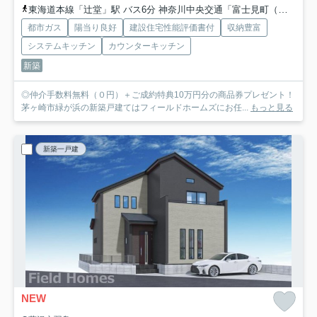
東海道本線「辻堂」駅 バス6分 神奈川中央交通「富士見町（茅ヶ崎市）」 停歩4分
都市ガス
陽当り良好
建設住宅性能評価書付
収納豊富
システムキッチン
カウンターキッチン
新築
◎仲介手数料無料（０円）＋ご成約特典10万円分の商品券プレゼント！
茅ヶ崎市緑が浜の新築戸建てはフィールドホームズにお任...
もっと見る
新築一戸建
NEW