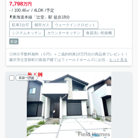
7,798
万円
- / 100.46㎡ / 4LDK /予定
東海道本線「辻堂」駅 徒歩18分
駐車2台可
都市ガス
ウォークインクロゼット
システムキッチン
カウンターキッチン
食器洗い乾燥機
新築
◎仲介手数料無料（０円）＋ご成約特典10万円分の商品券プレゼント！
藤沢市辻堂新町の新築戸建てはフィールドホームズにお任...
もっと見る
新築一戸建