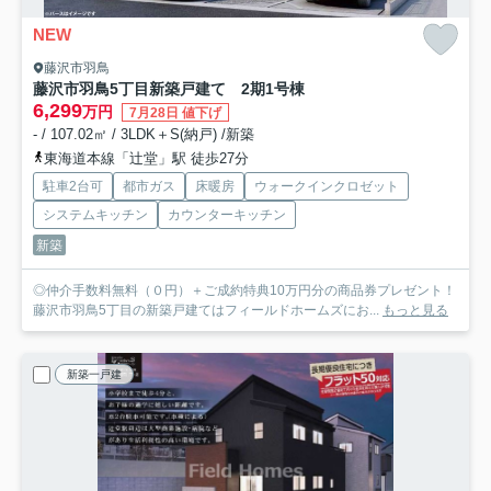
NEW
藤沢市羽鳥
藤沢市羽鳥5丁目新築戸建て 2期1号棟
6,299
万円
7月28日 値下げ
- / 107.02㎡ / 3LDK＋S(納戸) /新築
東海道本線「辻堂」駅 徒歩27分
駐車2台可
都市ガス
床暖房
ウォークインクロゼット
システムキッチン
カウンターキッチン
新築
◎仲介手数料無料（０円）＋ご成約特典10万円分の商品券プレゼント！
藤沢市羽鳥5丁目の新築戸建てはフィールドホームズにお...
もっと見る
新築一戸建