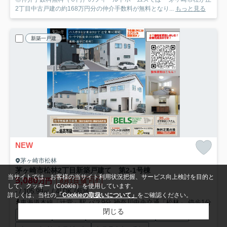
2丁目中古戸建の約168万円分の仲介手数料が無料となり...
もっと見る
新築一戸建
NEW
茅ヶ崎市松林
茅ヶ崎市松林2丁目新築戸建て 第2-1号棟
当サイトでは、お客様の当サイト利用状況把握、サービス向上検討を目的と
5,080
万円
8月1日 値下げ
して、クッキー（Cookie）を使用しています。
- / 105.99㎡ / 4LDK /新築
詳しくは、当社の
「Cookieの取扱いについて」
をご確認ください。
東海道本線「辻堂」駅 バス9分 神奈川中央交通「松林」 停歩1分
閉じる
駐車2台可
都市ガス
建設住宅性能評価書付
収納豊富