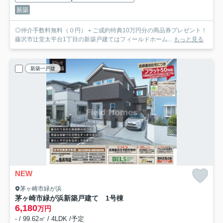
新築
◎仲介手数料無料（０円）＋ご成約特典10万円分の商品券プレゼント！
藤沢市辻堂太平台1丁目の新築戸建てはフィールドホーム...
もっと見る
新築一戸建
NEW
茅ヶ崎市緑が浜
茅ヶ崎市緑が浜新築戸建て 1号棟
6,180
万円
- / 99.62㎡ / 4LDK /予定