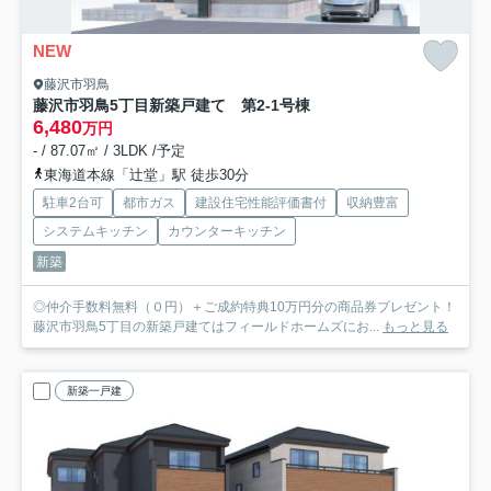
NEW
藤沢市羽鳥
藤沢市羽鳥5丁目新築戸建て 第2-1号棟
6,480
万円
- / 87.07㎡ / 3LDK /予定
東海道本線「辻堂」駅 徒歩30分
駐車2台可
都市ガス
建設住宅性能評価書付
収納豊富
システムキッチン
カウンターキッチン
新築
◎仲介手数料無料（０円）＋ご成約特典10万円分の商品券プレゼント！
藤沢市羽鳥5丁目の新築戸建てはフィールドホームズにお...
もっと見る
新築一戸建