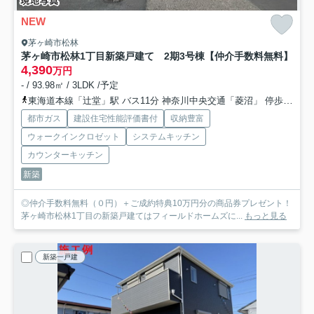
NEW
茅ヶ崎市松林
茅ヶ崎市松林1丁目新築戸建て 2期3号棟
【仲介手数料無料】
4,390
万円
- / 93.98㎡ / 3LDK /予定
東海道本線「辻堂」駅 バス11分 神奈川中央交通「菱沼」 停歩3分
都市ガス
建設住宅性能評価書付
収納豊富
ウォークインクロゼット
システムキッチン
カウンターキッチン
新築
◎仲介手数料無料（０円）＋ご成約特典10万円分の商品券プレゼント！
茅ヶ崎市松林1丁目の新築戸建てはフィールドホームズに...
もっと見る
新築一戸建