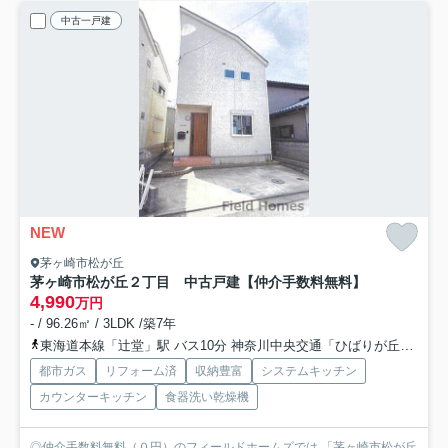
中古一戸建
NEW
茅ヶ崎市松が丘
茅ヶ崎市松が丘２丁目 中古戸建
【仲介手数料無料】
4,990
万円
- / 96.26㎡ / 3LDK /築7年
東海道本線「辻堂」駅 バス10分 神奈川中央交通「ひばりが丘（茅ヶ崎市）」 停歩6分
都市ガス
リフォーム済
収納豊富
システムキッチン
カウンターキッチン
食器洗い乾燥機
◎仲介手数料無料（０円）のフィールドホームズでは 「茅ヶ崎市松が丘