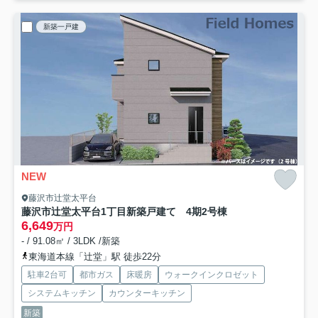
新築一戸建
NEW
藤沢市辻堂太平台
藤沢市辻堂太平台1丁目新築戸建て 4期2号棟
6,649
万円
- / 91.08㎡ / 3LDK /新築
東海道本線「辻堂」駅 徒歩22分
駐車2台可
都市ガス
床暖房
ウォークインクロゼット
システムキッチン
カウンターキッチン
新築