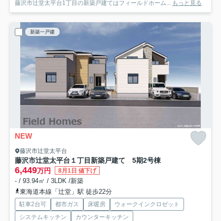
藤沢市辻堂太平台1丁目の新築戸建てはフィールドホーム...
もっと見る
新築一戸建
NEW
藤沢市辻堂太平台
藤沢市辻堂太平台１丁目新築戸建て 5期2号棟
6,449
万円
8月1日 値下げ
- / 93.94㎡ / 3LDK /新築
東海道本線「辻堂」駅 徒歩22分
駐車2台可
都市ガス
床暖房
ウォークインクロゼット
システムキッチン
カウンターキッチン