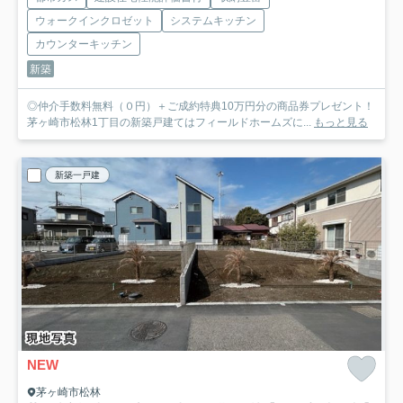
ウォークインクロゼット
システムキッチン
カウンターキッチン
新築
◎仲介手数料無料（０円）＋ご成約特典10万円分の商品券プレゼント！
茅ヶ崎市松林1丁目の新築戸建てはフィールドホームズに...
もっと見る
新築一戸建
NEW
茅ヶ崎市松林