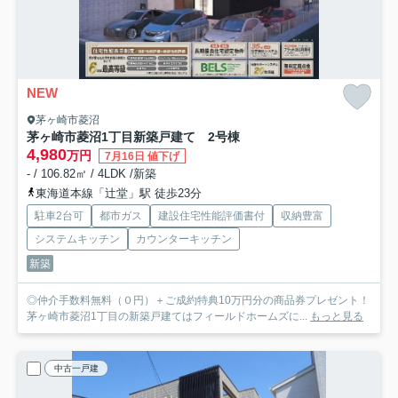
NEW
茅ヶ崎市菱沼
茅ヶ崎市菱沼1丁目新築戸建て 2号棟
4,980
万円
7月16日 値下げ
- / 106.82㎡ / 4LDK /新築
東海道本線「辻堂」駅 徒歩23分
駐車2台可
都市ガス
建設住宅性能評価書付
収納豊富
システムキッチン
カウンターキッチン
新築
◎仲介手数料無料（０円）＋ご成約特典10万円分の商品券プレゼント！
茅ヶ崎市菱沼1丁目の新築戸建てはフィールドホームズに...
もっと見る
中古一戸建