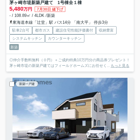
茅ヶ崎市堤新築戸建て 1号棟
全１棟
5,480
万円
7月30日 値下げ
- / 108.89㎡ / 4LDK /新築
東海道本線「辻堂」駅 バス14分 「南大平」 停歩3分
駐車2台可
都市ガス
建設住宅性能評価書付
収納豊富
システムキッチン
カウンターキッチン
新築
◎仲介手数料無料（０円）＋ご成約特典10万円分の商品券プレゼント！
茅ヶ崎市堤の新築戸建てはフィールドホームズにお任せく...
もっと見る
新築一戸建