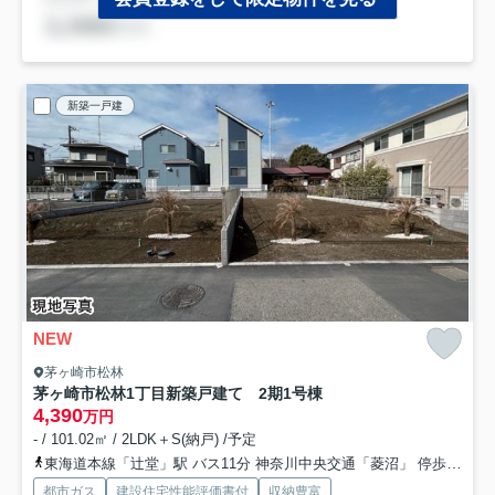
新築一戸建
NEW
茅ヶ崎市松林
茅ヶ崎市松林1丁目新築戸建て 2期1号棟
4,390
万円
- / 101.02㎡ / 2LDK＋S(納戸) /予定
東海道本線「辻堂」駅 バス11分 神奈川中央交通「菱沼」 停歩3分
都市ガス
建設住宅性能評価書付
収納豊富