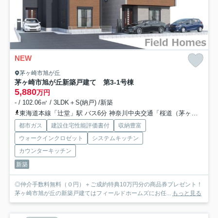
NEW
茅ヶ崎市旭が丘
茅ヶ崎市旭が丘新築戸建て 第3-1号棟
5,880
万円
- / 102.06㎡ / 3LDK＋S(納戸) /新築
東海道本線「辻堂」駅 バス6分 神奈川中央交通「桜道（茅ヶ崎市）」 停歩4分
都市ガス
建設住宅性能評価書付
収納豊富
ウォークインクロゼット
システムキッチン
カウンターキッチン
新築
◎仲介手数料無料（０円）＋ご成約特典10万円分の商品券プレゼント！
茅ヶ崎市旭が丘の新築戸建てはフィールドホームズにお任...
もっと見る