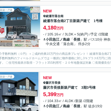
新築一戸建
NEW
綾瀬市
落合南
綾瀬市落合南2丁目新築戸建て 1号棟
4,180
万円
- / 105.16㎡ / 3LDK＋S(納戸) /予定 /2階建
小田急江ノ島線
「
長後
」駅 バス10分 神
中央交通「落合南」 停歩2分
介手数料無料（０円）＋ご成約特典10万円分の商品券プレゼント！ 綾瀬市落合南2
手数料無料のフィールドホームズでは 一般的に物件価格に対し3％プラス6万円に消
ります。 〇住宅性能表示取得・フラット35S利用可・２０年地盤保証
新築一戸建
NEW
藤沢市
長後
藤沢市長後新築戸建て 3期3号棟
5,399
万円
- / 104.33㎡ / 4LDK /新築 /2階建
小田急江ノ島線
「
長後
」駅 徒歩19分