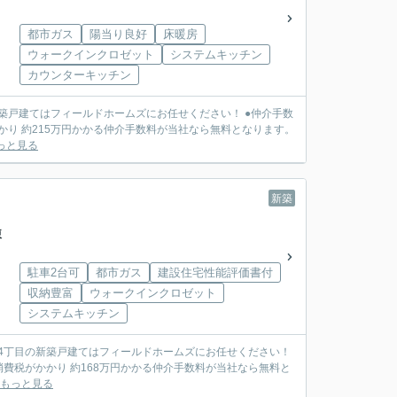
都市ガス
陽当り良好
床暖房
ウォークインクロゼット
システムキッチン
カウンターキッチン
てはフィールドホームズにお任せください！ ●仲介手数
かり 約215万円かかる仲介手数料が当社なら無料となります。
っと見る
新築
棟
駐車2台可
都市ガス
建設住宅性能評価書付
収納豊富
ウォークインクロゼット
システムキッチン
南4丁目の新築戸建てはフィールドホームズにお任せください！
費税がかかり 約168万円かかる仲介手数料が当社なら無料と
もっと見る