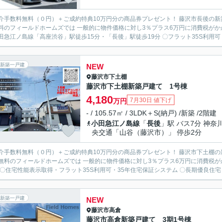
介手数料無料（０円）＋ご成約特典10万円分の商品券プレゼント！ 藤沢市長後の新築戸建
料のフィールドホームズでは 一般的に物件価格に対し3％プラス6万円に消費税がか
〇小田急江ノ島線「高座渋谷」駅徒歩15分・「長後」駅徒歩19分 
新築一戸建
NEW
藤沢市
下土棚
藤沢市下土棚新築戸建て 1号棟
4,180
7月30日 値下げ
万円
- / 105.57㎡ / 3LDK＋S(納戸) /新築 /2階建
小田急江ノ島線
「
長後
」駅 バス7分 神奈
央交通「山谷（藤沢市）」 停歩2分
介手数料無料（０円）＋ご成約特典10万円分の商品券プレゼント！ 藤沢市下土棚の新築
無料のフィールドホームズでは 一般的に物件価格に対し3％プラス6万円に消費税が
す。 〇住宅性能表示取得・フラット35S利用可・35年住宅
新築一戸建
NEW
藤沢市
高倉
藤沢市高倉新築戸建て 3期1号棟