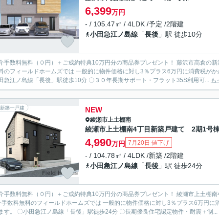
6,399
万円
- / 105.47㎡ / 4LDK /予定 /2階建
小田急江ノ島線
「
長後
」駅 徒歩10分
介手数料無料（０円）＋ご成約特典10万円分の商品券プレゼント！ 藤沢市高倉の新築戸建
料のフィールドホームズでは 一般的に物件価格に対し3％プラス6万円に消費税がか
〇小田急江ノ島線「長後」駅徒歩10分 〇３０年長期サポート・フラット35S利用可...
も
新築一戸建
NEW
綾瀬市
上土棚南
綾瀬市上土棚南4丁目新築戸建て 2期1号
4,990
7月20日 値下げ
万円
- / 104.78㎡ / 4LDK /新築 /2階建
小田急江ノ島線
「
長後
」駅 徒歩24分
介手数料無料（０円）＋ご成約特典10万円分の商品券プレゼント！ 綾瀬市上土棚
介手数料無料のフィールドホームズでは 一般的に物件価格に対し3％プラス6万円に消
なります。 〇小田急江ノ島線「長後」駅徒歩24分 〇長期優良住宅認定物件・耐震＋制...