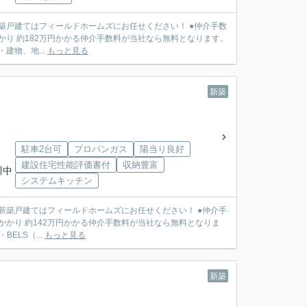
てはフィールドホームズにお任せください！ ●仲介手数
かり 約182万円かかる仲介手数料が当社なら無料となります。
〇フラット35S利用可・建物、地...
もっと見る
新築
駐車2台可
プロパンガス
陽当り良好
建設住宅性能評価書付
収納豊富
川中
システムキッチン
戸建てはフィールドホームズにお任せください！ ●仲介手
かかり 約142万円かかる仲介手数料が当社なら無料となりま
保証システム 〇長期優良住宅・BELS（...
もっと見る
新築