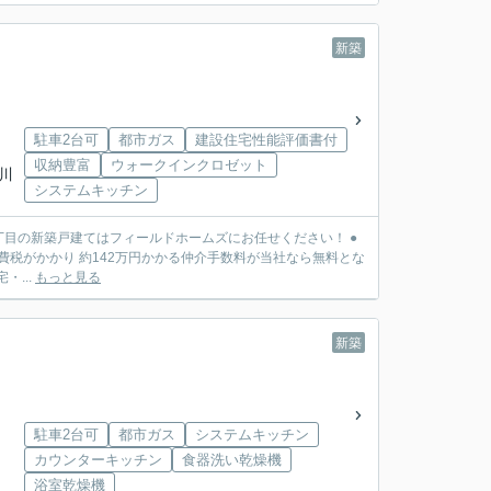
新築
駐車2台可
都市ガス
建設住宅性能評価書付
収納豊富
ウォークインクロゼット
奈川
システムキッチン
丁目の新築戸建てはフィールドホームズにお任せください！ ●
費税がかかり 約142万円かかる仲介手数料が当社なら無料とな
対象 〇長期優良住宅・...
もっと見る
新築
駐車2台可
都市ガス
システムキッチン
カウンターキッチン
食器洗い乾燥機
浴室乾燥機