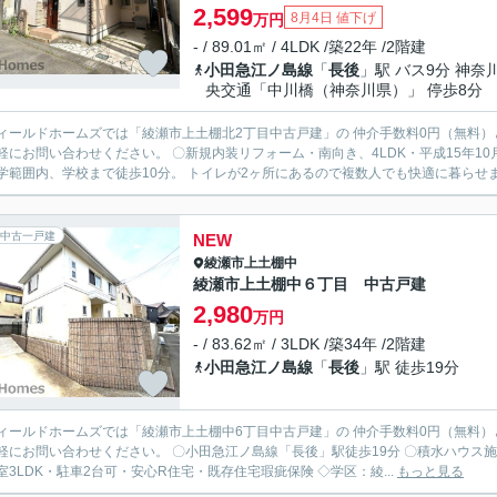
2,599
8月4日 値下げ
万円
- / 89.01㎡ / 4LDK /築22年 /2階建
小田急江ノ島線
「
長後
」駅 バス9分 神奈
央交通「中川橋（神奈川県）」 停歩8分
ィールドホームズでは「綾瀬市上土棚北2丁目中古戸建」の 仲介手数料0円（無料）
ださい。 〇新規内装リフォーム・南向き、4LDK・平成15年10月築・駐車1台可 ◇学区：綾南小学校・綾南中学校 綾南小学校
学範囲内、学校まで徒歩10分。 トイレが2ヶ所にあるので複数人でも快適に暮らせます
中古一戸建
NEW
綾瀬市
上土棚中
綾瀬市上土棚中６丁目 中古戸建
2,980
万円
- / 83.62㎡ / 3LDK /築34年 /2階建
小田急江ノ島線
「
長後
」駅 徒歩19分
ィールドホームズでは「綾瀬市上土棚中6丁目中古戸建」の 仲介手数料0円（無料）
ださい。 〇小田急江ノ島線「長後」駅徒歩19分 〇積水ハウス施工・1991年10月築・新規内外装リフォーム・生活便良好 〇全
室洋室3LDK・駐車2台可・安心R住宅・既存住宅瑕疵保険 ◇学区：綾...
もっと見る