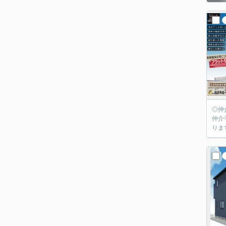
◎仲
仲介