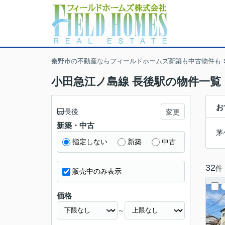
秦野市の不動産ならフィールドホームズ新築も中古物件も
小田急江ノ島線 長後駅の物件一覧
お
長後
変更
新築・中古
茅
指定しない
新築
中古
32
件
販売中のみ表示
価格
～