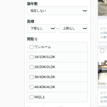
築年数
面積
～
◎フ
お気軽にお問い合わせく
が通
間取り
ワンルーム
1K/1DK/1LDK
2K/2DK/2LDK
3K/3DK/3LDK
4K/4DK/4LDK
◎フ
5K以上
お気軽にお問い合わせく