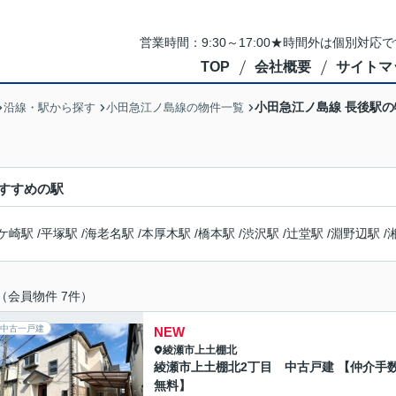
営業時間：9:30～17:00★時間外は個別対
TOP
会社概要
サイトマ
小田急江ノ島線 長後駅
沿線・駅から探す
小田急江ノ島線の物件一覧
すすめの駅
ケ崎駅
/
平塚駅
/
海老名駅
/
本厚木駅
/
橋本駅
/
渋沢駅
/
辻堂駅
/
淵野辺駅
/
（会員物件 7件）
中古一戸建
NEW
綾瀬市
上土棚北
綾瀬市上土棚北2丁目 中古戸建 【仲介手
無料】