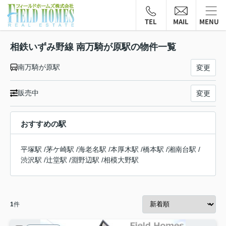
TEL
MAIL
MENU
相鉄いずみ野線 南万騎が原駅の物件一覧
南万騎が原駅
変更
販売中
変更
おすすめの駅
平塚駅
/
茅ケ崎駅
/
海老名駅
/
本厚木駅
/
橋本駅
/
湘南台駅
/
渋沢駅
/
辻堂駅
/
淵野辺駅
/
相模大野駅
1
件