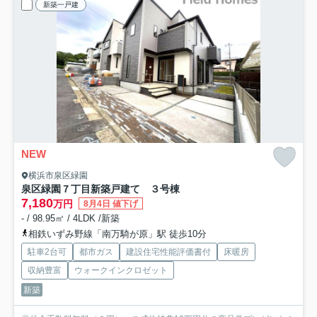
新築一戸建
NEW
横浜市泉区緑園
泉区緑園７丁目新築戸建て ３号棟
7,180
万円
8月4日 値下げ
- / 98.95㎡ / 4LDK /新築
相鉄いずみ野線「南万騎が原」駅 徒歩10分
駐車2台可
都市ガス
建設住宅性能評価書付
床暖房
収納豊富
ウォークインクロゼット
新築