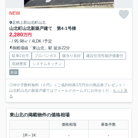
NEW
足柄上郡山北町山北
山北町山北新築戸建て 第4-1号棟
2,280
万円
- / 95.98㎡ / 4LDK /予定
御殿場線「東山北」駅 徒歩22分
駐車2台可
プロパンガス
陽当り良好
建設住宅性能評価書付
収納豊富
システムキッチン
新築
◎仲介手数料無料（０円）＋ご成約特典3万円分の商品券プレゼント！
山北町山北の新築戸建てはフィールドホームズにお任せくだ...
もっと見
る
東山北の掲載物件の価格相場
価格相場
募集件数
-
-
1R～1K