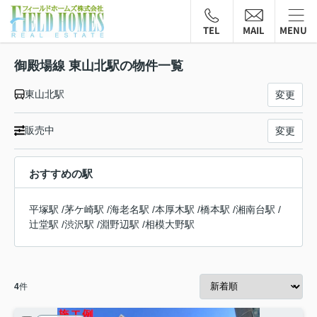
TEL
MAIL
MENU
御殿場線 東山北駅の物件一覧
東山北駅
変更
販売中
変更
おすすめの駅
平塚駅
/
茅ケ崎駅
/
海老名駅
/
本厚木駅
/
橋本駅
/
湘南台駅
/
辻堂駅
/
渋沢駅
/
淵野辺駅
/
相模大野駅
4
件