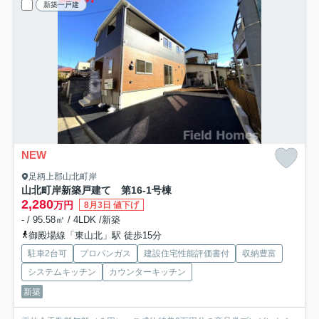
新築一戸建
NEW
足柄上郡山北町岸
山北町岸新築戸建て 第16-1号棟
2,280
万円
8月3日 値下げ
- / 95.58㎡ / 4LDK /新築
御殿場線「東山北」駅 徒歩15分
駐車2台可
プロパンガス
建設住宅性能評価書付
収納豊富
システムキッチン
カウンターキッチン
新築