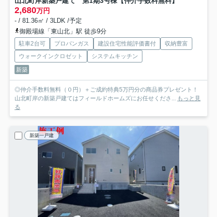
山北町岸新築戸建て 第1期3号棟
【仲介手数料無料】
2,680
万円
- / 81.36㎡ / 3LDK /予定
御殿場線「東山北」駅 徒歩9分
駐車2台可
プロパンガス
建設住宅性能評価書付
収納豊富
ウォークインクロゼット
システムキッチン
新築
◎仲介手数料無料（０円）＋ご成約特典5万円分の商品券プレゼント！
山北町岸の新築戸建てはフィールドホームズにお任せくださ...
もっと見
る
新築一戸建