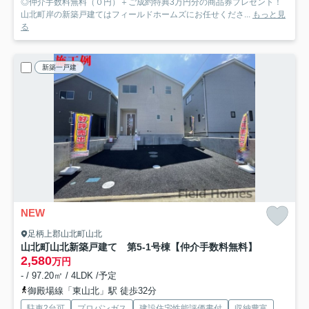
◎仲介手数料無料（０円）＋ご成約特典3万円分の商品券プレゼント！
山北町岸の新築戸建てはフィールドホームズにお任せくださ...
もっと見
る
新築一戸建
NEW
足柄上郡山北町山北
山北町山北新築戸建て 第5-1号棟
【仲介手数料無料】
2,580
万円
- / 97.20㎡ / 4LDK /予定
御殿場線「東山北」駅 徒歩32分
駐車2台可
プロパンガス
建設住宅性能評価書付
収納豊富