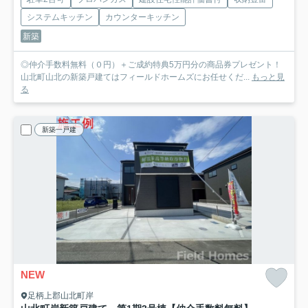
システムキッチン
カウンターキッチン
新築
◎仲介手数料無料（０円）＋ご成約特典5万円分の商品券プレゼント！
山北町山北の新築戸建てはフィールドホームズにお任せくだ...
もっと見
る
新築一戸建
NEW
足柄上郡山北町岸