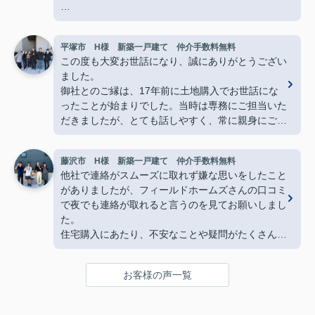
知識が全くない私達にも分かりやすく、朝から夜ま
でどんな時も丁寧に教えてくださり、本当心強い存
平塚市 H様 新築一戸建て 仲介手数料無料
在です。
この度も大変お世話になり、誠にありがとうござい
ました。
石田さん親子の漫才もとても面白かったですし、私
御社とのご縁は、17年前に土地購入でお世話にな
達家族も石田家の様に楽しんで行こうと思います。
ったことが始まりでした。当時は専務にご担当いた
だきましたが、とても話しやすく、常に親身にご対
これからもよろしくお願いいたします。
応下さったこと、そして何より素敵な笑顔が印象に
ありがとうございました。
残っており、今回も迷うことなくフィールドホーム
藤沢市 H様 新築一戸建て 仲介手数料無料
ズ様にお願いさせていただきました。
他社で連絡がスムーズに取れず嫌な思いをしたこと
また、社長の理恵様とは今回初めて直接お会いしま
がありましたが、フィールドホームズさんの口コミ
したが、すぐに安心してお話しできるお人柄で、打
で夜でも連絡が取れると言うのを見てお願いしまし
ち合わせを重ねる中で「理恵様にお任せすれば大丈
た。
夫」と心強く感じておりました。温かくご対応いた
住宅購入にあたり、不安なことや疑問がたくさんあ
だき、心より感謝申し上げます。
りましたが、いつも迅速で丁寧な対応をしていただ
打ち合わせの際には、お忙しい中にも関わらず、つ
き安心してお取引ができました。
い話が脱線してしまうこともあり失礼いたしまし
お客様の声一覧
た。しかしながら、私たち家族にとってはとても楽
石田さん親子のおかげで新生活がとても楽しみにな
しく、思い出に残る時間でもありました。
りました‼
フィールドホームズ様とのご縁に心より感謝してお