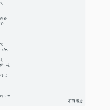
て
件を
で
て
うか。
を
伝いを
れば
ね～ｗ
石田 理恵