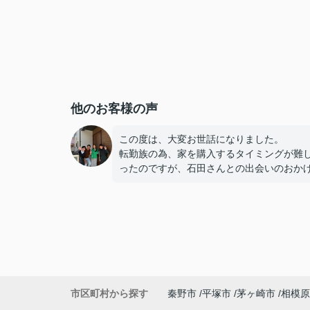
他のお客様の声
この度は、大変お世話になりました。
転勤族の為、家を購入するタイミングが難
ったのですが、石田さんとの出会いのおか
で、子供達に地元を作ることが出来ました
知識が全くない私達にも分かりやすく、朝
夜までどんな時も丁寧に教えてくださり、
心強い存在です。
石田さん親子の漫才もとても面白かったで
し、私達家族も石田家の様に楽しんで行こ
市区町村から探す
秦野市
平塚市
茅ヶ崎市
相模原
思います。