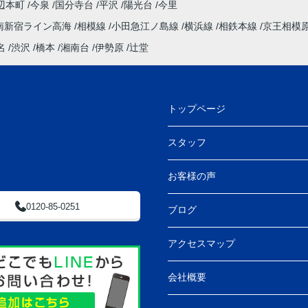
せすれば大丈夫」と心強く感じておりました。
辺本町
今泉
国分寺台
平沢
陽光台
今里
温かくご対応いただき、心より感謝申し上げま
南新宿ライン高海
相模線
小田急江ノ島線
横浜線
相鉄本線
京王相模
す。
打ち合わせの際には、お忙しい中にも関わら
名
渋沢
橋本
湘南台
伊勢原
辻堂
ず、つい話が脱線してしまうこともあり失礼い
たしました。しかしながら、私たち家族にとっ
てはとても楽しく、思い出に残る時間でもあり
ました。
トップページ
フィールドホームズ様とのご縁に心より感謝し
ております。今後とも家族共々、末永くお付き
スタッフ
合いさせていただけましたら幸いです。
この度は本当にありがとうございました。
お客様の声
0120-85-0251
ブログ
アクセスマップ
会社概要