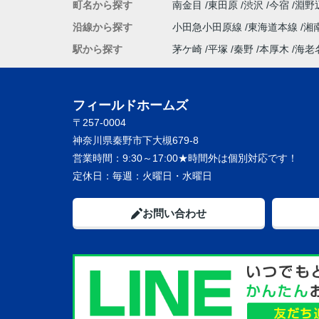
町名から探す
南金目
東田原
渋沢
今宿
淵野
これからもよろしくお願いいたします。
沿線から探す
小田急小田原線
東海道本線
湘
ありがとうございました。
駅から探す
茅ケ崎
平塚
秦野
本厚木
海老
フィールドホームズ
〒257-0004
神奈川県秦野市下大槻679-8
営業時間：
9:30～17:00★時間外は個別対応です！
定休日：
毎週：火曜日・水曜日
お問い合わせ