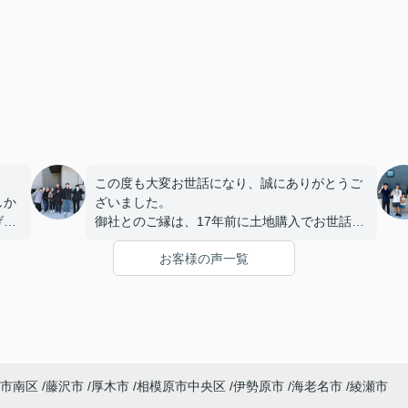
この度も大変お世話になり、誠にありがとうご
しか
ざいました。
げ
御社とのご縁は、17年前に土地購入でお世話に
。
なったことが始まりでした。当時は専務にご担
お客様の声一覧
当いただきましたが、とても話しやすく、常に
から
親身にご対応下さったこと、そして何より素敵
本当
な笑顔が印象に残っており、今回も迷うことな
くフィールドホームズ様にお願いさせていただ
きました。
す
また、社長の理恵様とは今回初めて直接お会い
うと
しましたが、すぐに安心してお話しできるお人
市南区
藤沢市
厚木市
相模原市中央区
伊勢原市
海老名市
綾瀬市
柄で、打ち合わせを重ねる中で「理恵様にお任