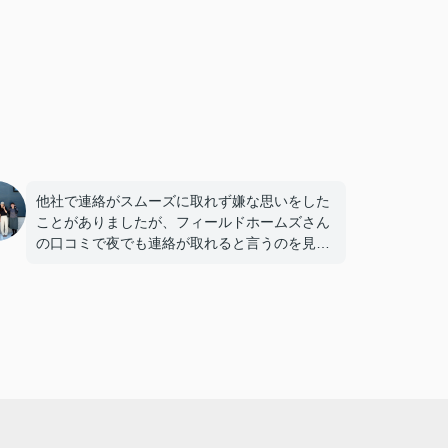
他社で連絡がスムーズに取れず嫌な思いをした
ことがありましたが、フィールドホームズさん
の口コミで夜でも連絡が取れると言うのを見て
お願いしました。
住宅購入にあたり、不安なことや疑問がたくさ
んありましたが、いつも迅速で丁寧な対応をし
ていただき安心してお取引ができました。
石田さん親子のおかげで新生活がとても楽しみ
になりました‼
本当にありがとうございました。