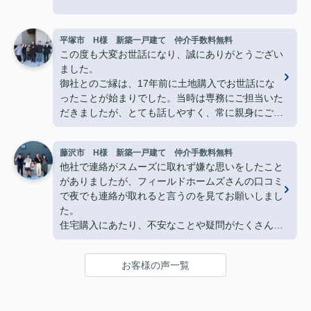
知識が全くない私達にも分かりやすく、朝から夜ま
でどんな時も丁寧に教えてくださり、本当心強い存
平塚市 H様 新築一戸建て 仲介手数料無料
在です。
この度も大変お世話になり、誠にありがとうござい
ました。
石田さん親子の漫才もとても面白かったですし、私
御社とのご縁は、17年前に土地購入でお世話にな
達家族も石田家の様に楽しんで行こうと思います。
ったことが始まりでした。当時は専務にご担当いた
だきましたが、とても話しやすく、常に親身にご対
これからもよろしくお願いいたします。
応下さったこと、そして何より素敵な笑顔が印象に
ありがとうございました。
残っており、今回も迷うことなくフィールドホーム
藤沢市 H様 新築一戸建て 仲介手数料無料
ズ様にお願いさせていただきました。
他社で連絡がスムーズに取れず嫌な思いをしたこと
また、社長の理恵様とは今回初めて直接お会いしま
がありましたが、フィールドホームズさんの口コミ
したが、すぐに安心してお話しできるお人柄で、打
で夜でも連絡が取れると言うのを見てお願いしまし
ち合わせを重ねる中で「理恵様にお任せすれば大丈
た。
夫」と心強く感じておりました。温かくご対応いた
住宅購入にあたり、不安なことや疑問がたくさんあ
だき、心より感謝申し上げます。
りましたが、いつも迅速で丁寧な対応をしていただ
打ち合わせの際には、お忙しい中にも関わらず、つ
き安心してお取引ができました。
い話が脱線してしまうこともあり失礼いたしまし
お客様の声一覧
た。しかしながら、私たち家族にとってはとても楽
石田さん親子のおかげで新生活がとても楽しみにな
しく、思い出に残る時間でもありました。
りました‼
フィールドホームズ様とのご縁に心より感謝してお