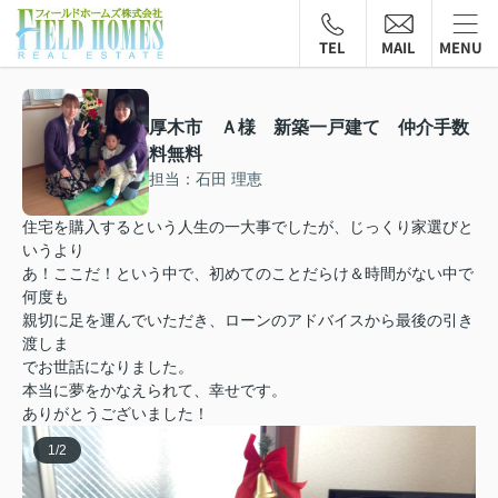
TEL
MAIL
MENU
厚木市 Ａ様 新築一戸建て 仲介手数
料無料
担当：石田 理恵
住宅を購入するという人生の一大事でしたが、じっくり家選びと
いうより
あ！ここだ！という中で、初めてのことだらけ＆時間がない中で
何度も
親切に足を運んでいただき、ローンのアドバイスから最後の引き
渡しま
でお世話になりました。
本当に夢をかなえられて、幸せです。
ありがとうございました！
1
/
2