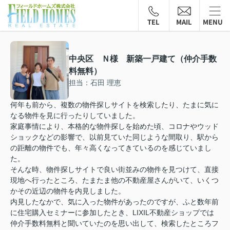
TEL
MAIL
MENU
中央区 Ｎ様 新築一戸建て（仲介手数
料無料）
担当：石田 理恵
何年も前から、複数の物件探しサイトを検索したり、たまに気に
なる物件を見に行ったりしていました。
家庭事情により、本格的な物件探しを始めた頃、コロナやウッド
ショックなどの影響で、以前見ていた同じような間取り、駅から
の距離の物件でも、年々高くなってきているのを感じていまし
た。
そんな時、物件探しサイトで良い街並みの物件を見つけて、直接
現地へ行ったところ、たまたま他の不動産屋さんがいて、いくつ
かその近辺の物件を内見しました。
内見したなかで、気に入った物件があったのですが、ふと数年前
に住宅購入セミナーに参加したとき、LIXIL不動産ショップでは
仲介手数料無料と聞いていたのを思い出して、検索したところフ