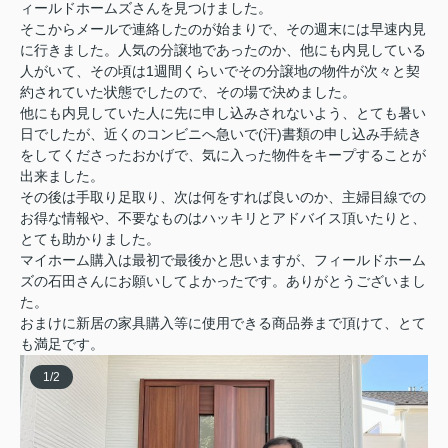
ィールドホームズさんを見つけました。
そこからメールで連絡したのが始まりで、その週末には早速内見
に行きました。人気の分譲地であったのか、他にも内見している
人がいて、その頃は1週間くらいでその分譲地の物件が次々と契
約されていた状態でしたので、その場で決めました。
他にも内見していた人に先に申し込みされないよう、とても暑い
日でしたが、近くのコンビニへ急いで(汗)書類の申し込み手続き
をしてくださったおかげで、気に入った物件をキープすることが
出来ました。
その後は手取り足取り、次は何をすれば良いのか、主婦目線での
お得な情報や、不要なものはハッキリとアドバイス頂いたりと、
とても助かりました。
マイホーム購入は最初で最後かと思いますが、フィールドホーム
ズの石田さんにお願いしてよかったです。ありがとうございまし
た。
おまけに新居の家具購入等に使用できる商品券まで頂けて、とて
も満足です。
1
/
2