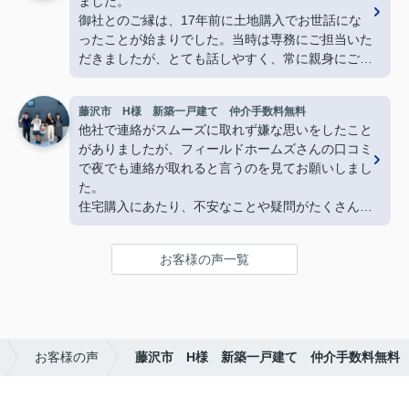
ました。
石田さん親子の漫才もとても面白かったですし、私
御社とのご縁は、17年前に土地購入でお世話にな
達家族も石田家の様に楽しんで行こうと思います。
ったことが始まりでした。当時は専務にご担当いた
だきましたが、とても話しやすく、常に親身にご対
これからもよろしくお願いいたします。
応下さったこと、そして何より素敵な笑顔が印象に
ありがとうございました。
残っており、今回も迷うことなくフィールドホーム
藤沢市 H様 新築一戸建て 仲介手数料無料
ズ様にお願いさせていただきました。
他社で連絡がスムーズに取れず嫌な思いをしたこと
また、社長の理恵様とは今回初めて直接お会いしま
がありましたが、フィールドホームズさんの口コミ
したが、すぐに安心してお話しできるお人柄で、打
で夜でも連絡が取れると言うのを見てお願いしまし
ち合わせを重ねる中で「理恵様にお任せすれば大丈
た。
夫」と心強く感じておりました。温かくご対応いた
住宅購入にあたり、不安なことや疑問がたくさんあ
だき、心より感謝申し上げます。
りましたが、いつも迅速で丁寧な対応をしていただ
打ち合わせの際には、お忙しい中にも関わらず、つ
き安心してお取引ができました。
い話が脱線してしまうこともあり失礼いたしまし
お客様の声一覧
た。しかしながら、私たち家族にとってはとても楽
石田さん親子のおかげで新生活がとても楽しみにな
しく、思い出に残る時間でもありました。
りました‼
フィールドホームズ様とのご縁に心より感謝してお
本当にありがとうございました。
ります。今後とも家族共々、末永くお付き合いさせ
ていただけましたら幸いです。
お客様の声
藤沢市 H様 新築一戸建て 仲介手数料無料
この度は本当にありがとうございました。