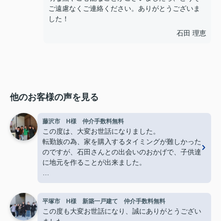
ご遠慮なくご連絡ください。ありがとうございま
した！
石田 理恵
他のお客様の声を見る
藤沢市 H様 仲介手数料無料
この度は、大変お世話になりました。
転勤族の為、家を購入するタイミングが難しかった
のですが、石田さんとの出会いのおかげで、子供達
に地元を作ることが出来ました。
知識が全くない私達にも分かりやすく、朝から夜ま
でどんな時も丁寧に教えてくださり、本当心強い存
平塚市 H様 新築一戸建て 仲介手数料無料
在です。
この度も大変お世話になり、誠にありがとうござい