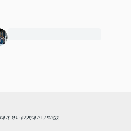
-
原線
相鉄いずみ野線
江ノ島電鉄