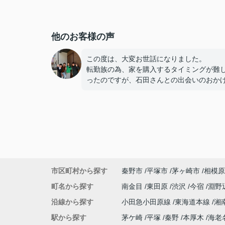
他のお客様の声
この度は、大変お世話になりました。
転勤族の為、家を購入するタイミングが難
ったのですが、石田さんとの出会いのおか
で、子供達に地元を作ることが出来ました
知識が全くない私達にも分かりやすく、朝
夜までどんな時も丁寧に教えてくださり、
心強い存在です。
石田さん親子の漫才もとても面白かったで
し、私達家族も石田家の様に楽しんで行こ
市区町村から探す
秦野市
平塚市
茅ヶ崎市
相模原
思います。
町名から探す
南金目
東田原
渋沢
今宿
淵野
これからもよろしくお願いいたします。
沿線から探す
小田急小田原線
東海道本線
湘
ありがとうございました。
駅から探す
茅ケ崎
平塚
秦野
本厚木
海老