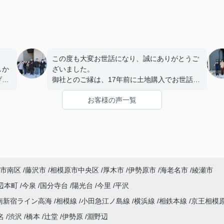
この度も大変お世話になり、誠にありがとうご
しか
ざいました。
げ
御社とのご縁は、17年前に土地購入でお世話に
。
なったことが始まりでした。当時は専務にご担
お客様の声一覧
当いただきましたが、とても話しやすく、常に
から
親身にご対応下さったこと、そして何より素敵
本当
な笑顔が印象に残っており、今回も迷うことな
くフィールドホームズ様にお願いさせていただ
きました。
す
また、社長の理恵様とは今回初めて直接お会い
うと
しましたが、すぐに安心してお話しできるお人
市南区
藤沢市
相模原市中央区
厚木市
伊勢原市
海老名市
綾瀬市
柄で、打ち合わせを重ねる中で「理恵様にお任
せすれば大丈夫」と心強く感じておりました。
辺本町
今泉
国分寺台
陽光台
今里
平沢
温かくご対応いただき、心より感謝申し上げま
南新宿ライン高海
相模線
小田急江ノ島線
横浜線
相鉄本線
京王相模
す。
打ち合わせの際には、お忙しい中にも関わら
名
渋沢
橋本
辻堂
伊勢原
淵野辺