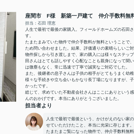
座間市 F様 新築一戸建て 仲介手数料無
担当：石田 理恵
人生で最初で最後の家購入。フィールドホームズの石田さ
す。
たまたまみていた物件で仲介手数料が無料ということで、
ため問い合わせました。結果、評価通りの素晴らしいご対
物件探しから引き渡しまで、家の購入には様々なステップ
田さんはとても話しやすく心配なことも親身になって聞い
は微塵もなく、常に迅速で丁寧で誠実なご対応でした。
また、後継者の息子さんは子供の相手がとてもうまく幼稚
様々な手続きや立ち会いもかなり長丁場になりますが、子
かったです。
総じて、求めていた不動産会社さんはここにありという感
んのおかげです。本当にありがとうございました。
担当者より
人生で最初で最後という、かけがえのない家の
せていただけたこと、本当に光栄に存じます。
たまたまご覧になった物件で、仲介手数料無料