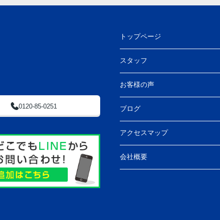
ず、つい話が脱線してしまうこともあり失礼い
たしました。しかしながら、私たち家族にとっ
てはとても楽しく、思い出に残る時間でもあり
ました。
トップページ
フィールドホームズ様とのご縁に心より感謝し
ております。今後とも家族共々、末永くお付き
スタッフ
合いさせていただけましたら幸いです。
この度は本当にありがとうございました。
お客様の声
0120-85-0251
ブログ
アクセスマップ
会社概要