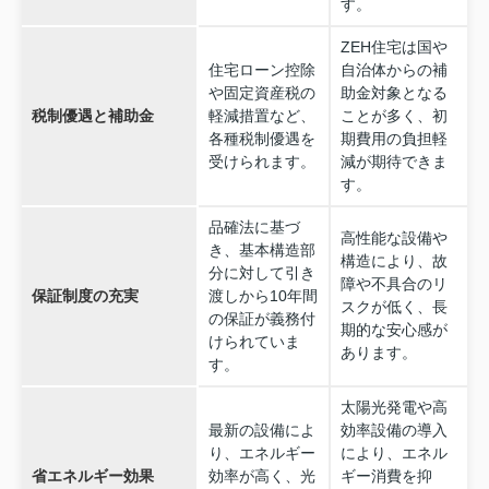
す。
ZEH住宅は国や
住宅ローン控除
自治体からの補
や固定資産税の
助金対象となる
税制優遇と補助金
軽減措置など、
ことが多く、初
各種税制優遇を
期費用の負担軽
受けられます。
減が期待できま
す。
品確法に基づ
高性能な設備や
き、基本構造部
構造により、故
分に対して引き
障や不具合のリ
保証制度の充実
渡しから10年間
スクが低く、長
の保証が義務付
期的な安心感が
けられていま
あります。
す。
太陽光発電や高
最新の設備によ
効率設備の導入
り、エネルギー
により、エネル
省エネルギー効果
効率が高く、光
ギー消費を抑