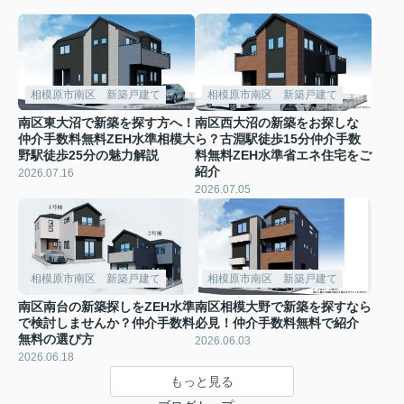
相模原市南区 新築戸建て
相模原市南区 新築戸建て
南区東大沼で新築を探す方へ！
南区西大沼の新築をお探しな
仲介手数料無料ZEH水準相模大
ら？古淵駅徒歩15分仲介手数
野駅徒歩25分の魅力解説
料無料ZEH水準省エネ住宅をご
紹介
2026.07.16
2026.07.05
相模原市南区 新築戸建て
相模原市南区 新築戸建て
南区南台の新築探しをZEH水準
南区相模大野で新築を探すなら
で検討しませんか？仲介手数料
必見！仲介手数料無料で紹介
無料の選び方
2026.06.03
2026.06.18
もっと見る