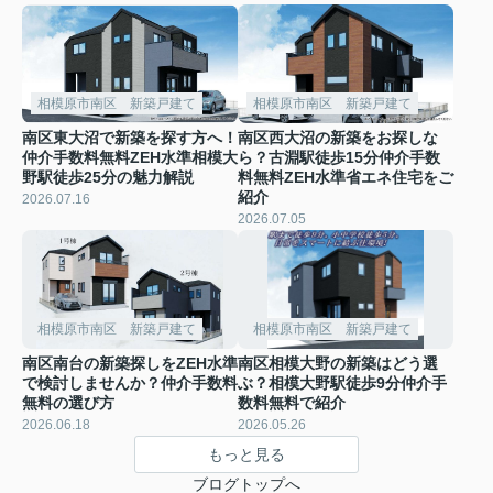
相模原市南区 新築戸建て
相模原市南区 新築戸建て
南区東大沼で新築を探す方へ！
南区西大沼の新築をお探しな
仲介手数料無料ZEH水準相模大
ら？古淵駅徒歩15分仲介手数
野駅徒歩25分の魅力解説
料無料ZEH水準省エネ住宅をご
紹介
2026.07.16
2026.07.05
相模原市南区 新築戸建て
相模原市南区 新築戸建て
南区南台の新築探しをZEH水準
南区相模大野の新築はどう選
で検討しませんか？仲介手数料
ぶ？相模大野駅徒歩9分仲介手
無料の選び方
数料無料で紹介
2026.06.18
2026.05.26
もっと見る
ブログトップへ