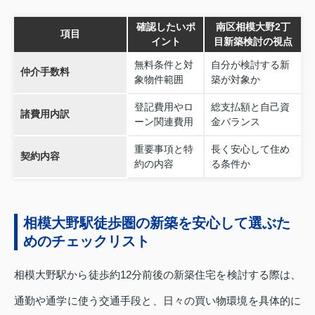
確認したいポ
南区相模大野2丁
項目
イント
目新築検討の視点
無料条件と対
自分が検討する新
仲介手数料
象物件範囲
築が対象か
登記費用やロ
総支払額と自己資
諸費用内訳
ーン関連費用
金バランス
重要事項と特
長く安心して住め
契約内容
約の内容
る条件か
相模大野駅徒歩圏の新築を安心して選ぶた
めのチェックリスト
相模大野駅から徒歩約12分前後の新築住宅を検討する際は、
通勤や通学に使う交通手段と、日々の買い物環境を具体的に