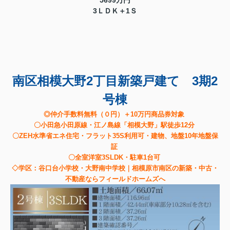
5699万円
3ＬＤＫ＋1Ｓ
南区相模大野2丁目新築戸建て 3期2
号棟
◎仲介手数料無料（０円）＋10万円商品券対象
〇小田急小田原線・江ノ島線「相模大野」駅徒歩12分
〇ZEH水準省エネ住宅・フラット35S利用可・建物、地盤10年地盤保
証
〇全室洋室3SLDK・駐車1台可
◇学区：谷口台小学校・大野南中学校｜相模原市南区の新築・中古・
不動産ならフィールドホームズへ