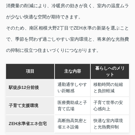
消費量の削減により、冷暖房の効きが良く、室内の温度ムラ
が少ない快適な空間が期待できます。
そのため、南区相模大野2丁目でZEH水準の新築を選ぶこと
で、季節を問わず過ごしやすい室内環境と、将来的な光熱費
の抑制に役立つ住まいづくりにつながります。
暮らしへのメリ
項目
主な内容
ット
通勤通学しやす
移動時間の短縮
駅徒歩12分前後
い距離感
と負担軽減
医療費助成と子
子育て世帯の安
子育て支援環境
育て広場
心感向上
高断熱高気密と
快適な室内環境
ZEH水準省エネ住宅
省エネ設備
と光熱費抑制