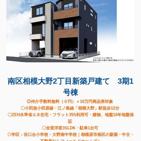
南区相模大野2丁目新築戸建て 3期1
号棟
◎仲介手数料無料（０円）＋10万円商品券対象
〇小田急小田原線・江ノ島線「相模大野」駅徒歩12分
〇ZEH水準省エネ住宅・フラット35S利用可・建物、地盤10年地盤保
証
〇全室洋室3SLDK・駐車1台可
◇学区：谷口台小学校・大野南中学校｜相模原市南区の新築・中古・