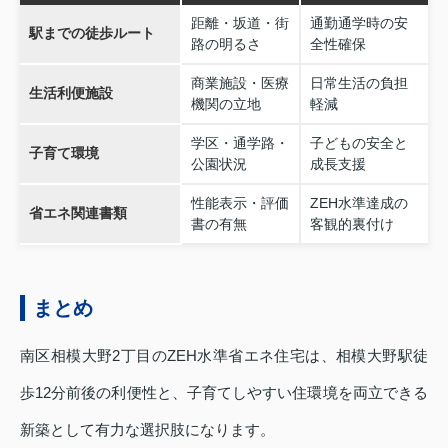
距離・坂道・街
通勤通学時の安
駅までの徒歩ルート
路の明るさ
全性確保
商業施設・医療
日常生活の負担
生活利便施設
機関の立地
軽減
学区・通学路・
子どもの安全と
子育て環境
公園状況
成長支援
性能表示・評価
ZEH水準達成の
省エネ関連書類
書の有無
客観的裏付け
まとめ
南区相模大野2丁目のZEH水準省エネ住宅は、相模大野駅徒
歩12分前後の利便性と、子育てしやすい住環境を両立できる
新築として有力な選択肢になります。