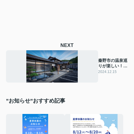
NEXT
秦野市の温泉巡
りが楽しい！
施設一覧と魅力
2024.12.15
を解説
”お知らせ”おすすめ記事