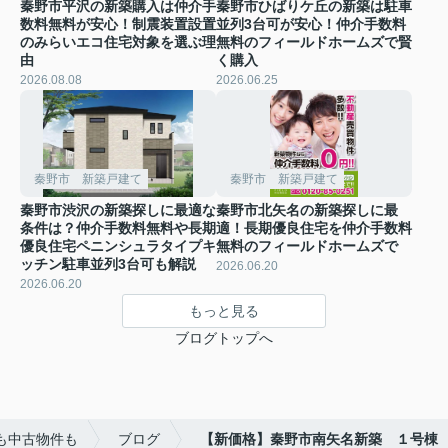
秦野市平沢の新築購入は仲介手
秦野市ひばりケ丘の新築は駐車
数料無料が安心！制震装置設置
並列3台可が安心！仲介手数料
のみらいエコ住宅対象を選ぶ理
無料のフィールドホームズで賢
由
く購入
2026.08.08
2026.06.25
秦野市 新築戸建て
秦野市 新築戸建て
秦野市渋沢の新築探しに最適な
秦野市北矢名の新築探しに最
条件は？仲介手数料無料や長期
適！長期優良住宅を仲介手数料
優良住宅ペニンシュラタイプキ
無料のフィールドホームズで
ッチン駐車並列3台可も解説
2026.06.20
2026.06.20
もっと見る
ブログトップへ
も中古物件も
ブログ
【新価格】秦野市南矢名新築 １号棟