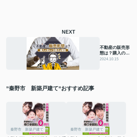
NEXT
不動産の販売形
態は？購入の流
れと注意点を解
2024.10.15
説
”秦野市 新築戸建て”おすすめ記事
秦野市 新築戸建て
秦野市 新築戸建て