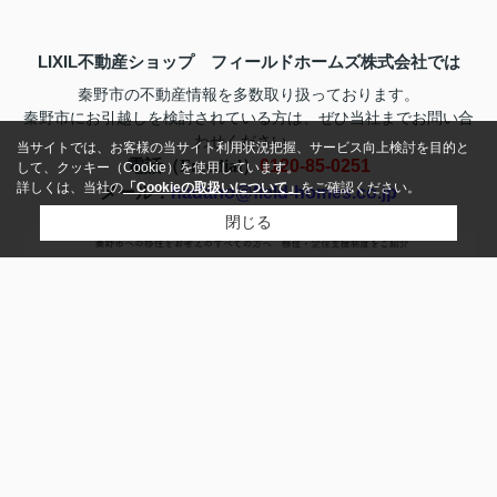
LIXIL不動産ショップ フィールドホームズ株式会社では
秦野市の不動産情報を多数取り扱っております。
お問い合
秦野市にお引越しを検討されている方は、ぜひ当社まで
わせ
ください。
当サイトでは、お客様の当サイト利用状況把握、サービス向上検討を目的と
電話（Freedial）
0120-85-0251
して、クッキー（Cookie）を使用しています。
詳しくは、当社の
「Cookieの取扱いについて」
をご確認ください。
メール：
hadano@field-homes.co.jp
不動産売却 (field-homes.com)
閉じる