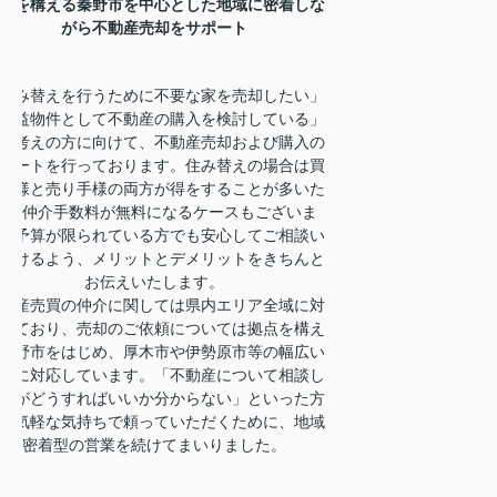
点を構える秦野市を中心とした地域に密着しな
がら不動産売却をサポート
住み替えを行うために不要な家を売却したい」
収益物件として不動産の購入を検討している」
お考えの方に向けて、不動産売却および購入の
ポートを行っております。住み替えの場合は買
手様と売り手様の両方が得をすることが多いた
め、仲介手数料が無料になるケースもございま
。予算が限られている方でも安心してご相談い
だけるよう、メリットとデメリットをきちんと
お伝えいたします。
動産売買の仲介に関しては県内エリア全域に対
しており、売却のご依頼については拠点を構え
秦野市をはじめ、厚木市や伊勢原市等の幅広い
域に対応しています。「不動産について相談し
いがどうすればいいか分からない」といった方
お気軽な気持ちで頼っていただくために、地域
密着型の営業を続けてまいりました。