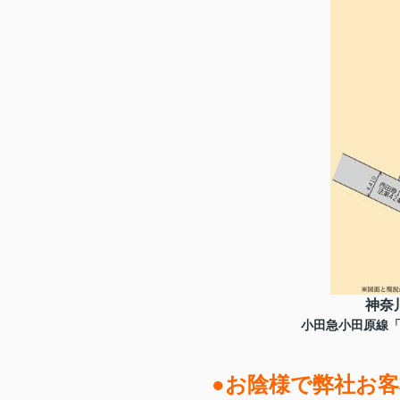
神奈
小田急小田原線「秦
●お陰様で弊社お