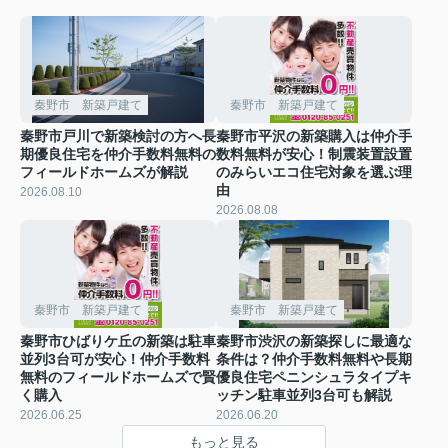
秦野市 新築戸建て
秦野市 新築戸建て
秦野市戸川で新築検討の方へ長
秦野市平沢の新築購入は仲介手
期優良住宅を仲介手数料無料の
数料無料が安心！制震装置設置
フィールドホームズが解説
のみらいエコ住宅対象を選ぶ理
由
2026.08.10
2026.08.08
秦野市 新築戸建て
秦野市 新築戸建て
秦野市ひばりケ丘の新築は駐車
秦野市渋沢の新築探しに最適な
並列3台可が安心！仲介手数料
条件は？仲介手数料無料や長期
無料のフィールドホームズで賢
優良住宅ペニンシュラタイプキ
く購入
ッチン駐車並列3台可も解説
2026.06.25
2026.06.20
もっと見る