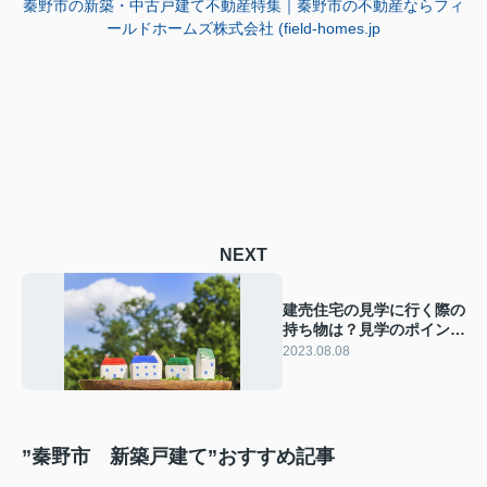
秦野市の新築・中古戸建て不動産特集｜秦野市の不動産ならフィ
ールドホームズ株式会社 (field-homes.jp
NEXT
建売住宅の見学に行く際の
持ち物は？見学のポイント
や注意点をご紹介
2023.08.08
”秦野市 新築戸建て”おすすめ記事