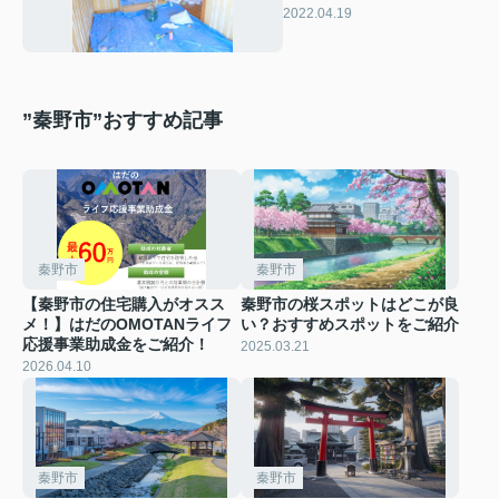
メリットとデメリット
2022.04.19
”秦野市”おすすめ記事
秦野市
秦野市
【秦野市の住宅購入がオスス
秦野市の桜スポットはどこが良
メ！】はだのOMOTANライフ
い？おすすめスポットをご紹介
応援事業助成金をご紹介！
2025.03.21
2026.04.10
秦野市
秦野市