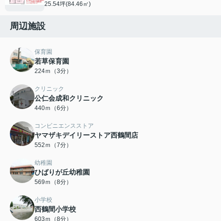
25.54坪(84.46㎡)
周辺施設
保育園
若草保育園
224ｍ（3分）
クリニック
公仁会成和クリニック
440ｍ（6分）
コンビニエンスストア
ヤマザキデイリーストア西鶴間店
552ｍ（7分）
幼稚園
ひばりが丘幼稚園
569ｍ（8分）
小学校
西鶴間小学校
603ｍ（8分）