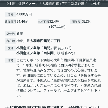
【外観】外観イメージ「大和市西鶴間7丁目新築戸建て 1号棟」
4,880万円
価格
84.46㎡
32.4坪
3LDK
建物面積
土地面積
間取り
(107.11㎡)
新築
築年数
神奈川県
大和市
西鶴間
７丁目
所在地
小田急江ノ島線
「
鶴間
」駅 徒歩17分
交通
小田急江ノ島線
「
南林間
」駅 徒歩22分
こだわりポイント満載の大和市西鶴間7丁目新築戸建
備考
て 1号棟。徒歩8分の場所に西鶴間小学校がありま
す。地盤調査済みなので、防災面での安心感が増しま
す。南側道路に面しているため、日当たりを確保する事
が出来ます。小田急江ノ島線鶴間周辺の不動産を求めれ
ば、通勤がよりスムーズになり便利です。不動産の詳細
情報については、フィールドホームズまでお問合せ下さ
い。