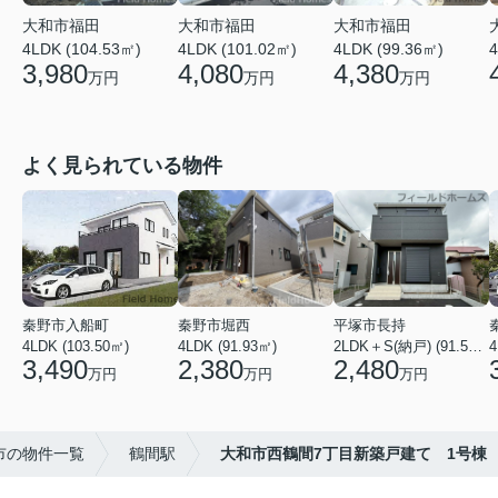
大和市福田
大和市福田
大和市福田
4LDK (99.36㎡)
4LDK (101.02㎡)
4
4LDK (104.53㎡)
4,380
4,080
3,980
万円
万円
万円
よく見られている物件
秦野市入船町
秦野市堀西
平塚市長持
4LDK (103.50㎡)
4LDK (91.93㎡)
2LDK＋S(納戸) (91.52㎡)
4
3,490
2,380
2,480
万円
万円
万円
市の物件一覧
鶴間駅
大和市西鶴間7丁目新築戸建て 1号棟