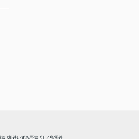
原線
相鉄いずみ野線
江ノ島電鉄