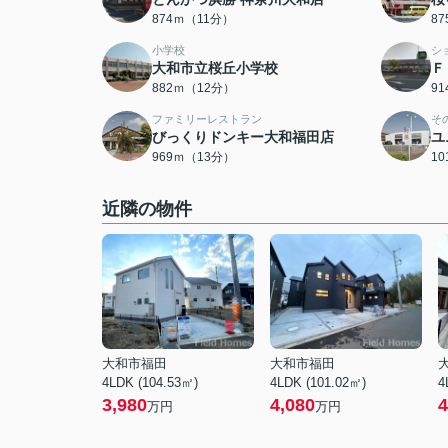
874ｍ（11分）
8
小学校
シ
大和市立桜丘小学校
Ｆ
882ｍ（12分）
9
ファミリーレストラン
そ
びっくりドンキー大和福田店
ユ
969ｍ（13分）
1
近隣の物件
大和市福田
大和市福田
4LDK (104.53㎡)
4LDK (101.02㎡)
4
3,980
4,080
4
万円
万円