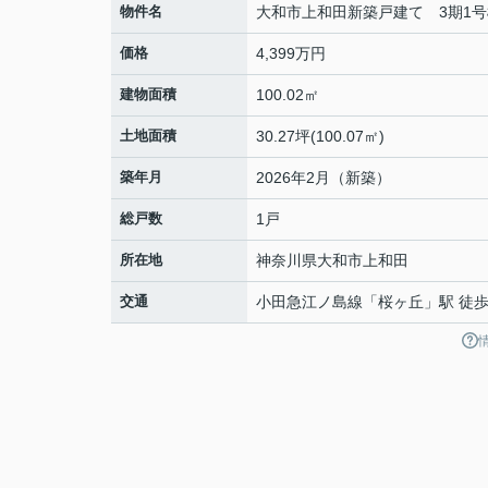
物件名
大和市上和田新築戸建て 3期1号
価格
4,399万円
建物面積
100.02㎡
土地面積
30.27坪(100.07㎡)
築年月
2026年2月（新築）
総戸数
1戸
所在地
神奈川県
大和市
上和田
交通
小田急江ノ島線
「
桜ヶ丘
」駅 徒歩