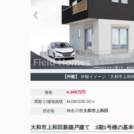
【外観】
外観イメージ「大和市上和
4,399万円
価格
4LDK/100.02㎡
間取り/建物面積
神奈川県
大和市
上和田
所在地
大和市上和田新築戸建て 3期1号棟の基本