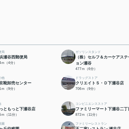
便局
ガソリンスタンド
浜瀬谷西郵便局
（株）セルフ＆カーケアステ
44ｍ（4分）
ョン瀬谷
477ｍ（6分）
の他
ドラッグストア
京靴卸売センター
クリエイトＳ・Ｄ下瀬谷店
81ｍ（9分）
706ｍ（9分）
当
コンビニエンスストア
っともっと下瀬谷店
ファミリーマート下瀬谷二丁
45ｍ（11分）
872ｍ（11分）
稚園
ファミリーレストラン
ヶ丘幼稚園
不二家レストラン 瀬谷店