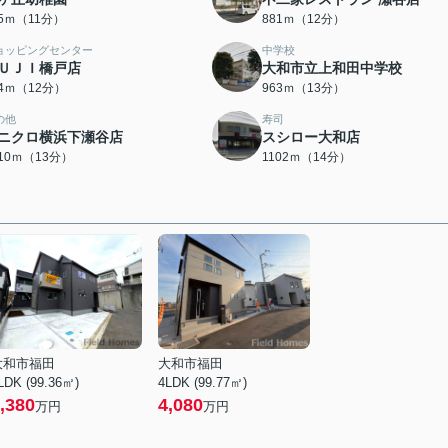
75ｍ（11分）
881ｍ（12分）
ョッピングセンター
中学校
ＵＪＩ橋戸店
大和市立上和田中学校
14ｍ（12分）
963ｍ（13分）
の他
寿司
ニクロ横浜下瀬谷店
スシロー大和店
010ｍ（13分）
1102ｍ（14分）
大和市福田
大和市福田
LDK (99.36㎡)
4LDK (99.77㎡)
,380
4,080
万円
万円