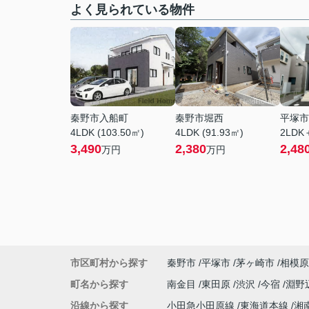
よく見られている物件
秦野市入船町
秦野市堀西
平塚市
4LDK (103.50㎡)
4LDK (91.93㎡)
2LDK
3,490
2,380
2,48
万円
万円
市区町村から探す
秦野市
平塚市
茅ヶ崎市
相模原
町名から探す
南金目
東田原
渋沢
今宿
淵野
沿線から探す
小田急小田原線
東海道本線
湘