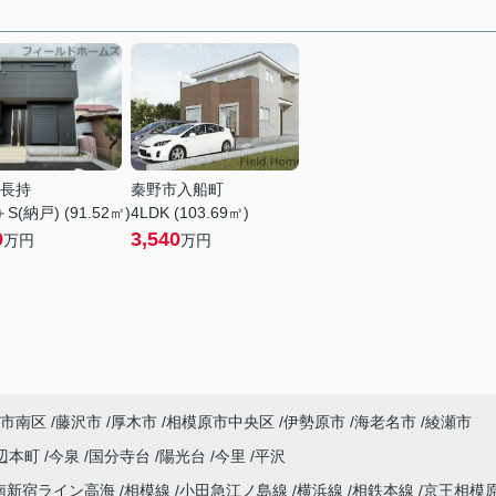
長持
秦野市入船町
＋S(納戸) (91.52㎡)
4LDK (103.69㎡)
0
3,540
万円
万円
市南区
藤沢市
厚木市
相模原市中央区
伊勢原市
海老名市
綾瀬市
辺本町
今泉
国分寺台
陽光台
今里
平沢
南新宿ライン高海
相模線
小田急江ノ島線
横浜線
相鉄本線
京王相模