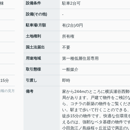
棟
設備条件
駐車2台可
設備(その他)
-
駐車場/月額
有(2台)/0円
土地権利
所有権
国土法届出
不要
用途地域
第一種低層住居専用
取引態様
一般媒介
15分
引渡し
即時
情報の見方
備考
家から244mのところに横浜瀬谷西郵
局があります。戸建て物件をご検討
ら、コチラの新築の物件をご覧くだ
い。駅まで歩いて行くことのできる
徒歩15分の物件です。快適な住環境
えるのは、強靭なベタ基礎の物件で
小田急江ノ島線桜ヶ丘近辺で満足の