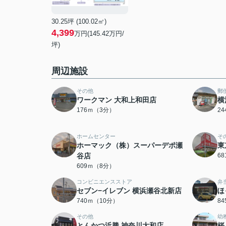
30.25坪 (100.02㎡)
4,399
万円(145.42万円/
坪)
周辺施設
その他
郵
ワークマン 大和上和田店
横
176ｍ（3分）
2
ホームセンター
そ
ホーマック（株）スーパーデポ瀬
東
谷店
6
609ｍ（8分）
コンビニエンスストア
弁
セブン−イレブン 横浜瀬谷北新店
ほ
740ｍ（10分）
8
その他
幼
とんかつ浜勝 神奈川大和店
桜