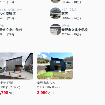
271ｍ（16分）
1394ｍ（18分）
ョッピングセンター
そば・うどん
ルク秦野店
東雲
554ｍ（20分）
1848ｍ（24分）
学校
小学校
野市立北中学校
秦野市立北小学校
249ｍ（29分）
2253ｍ（29分）
秦野市戸川
秦野市名古木
LDK (102.37㎡)
2LDK (107.85㎡)
,798
3,950
万円
万円