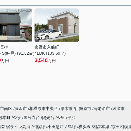
長持
秦野市入船町
＋S(納戸) (91.52㎡)
4LDK (103.69㎡)
0
3,540
万円
万円
市南区
藤沢市
相模原市中央区
厚木市
伊勢原市
海老名市
綾瀬市
辺本町
今泉
国分寺台
陽光台
今里
平沢
南新宿ライン高海
相模線
小田急江ノ島線
横浜線
相鉄本線
京王相模