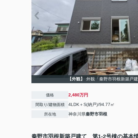
【外観】
外観「秦野市羽根新築戸建
2,480万円
価格
4LDK＋S(納戸)/94.77㎡
間取り/建物面積
神奈川県
秦野市
羽根
所在地
秦野市羽根新築戸建て 第1-2号棟の基本