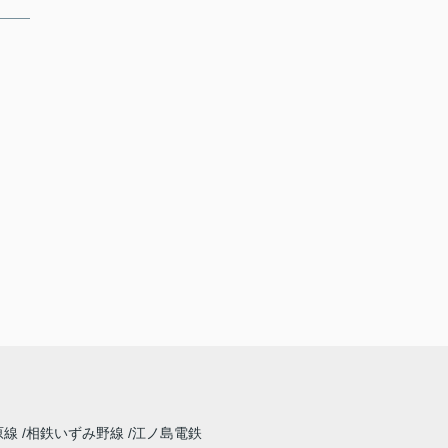
原線
相鉄いずみ野線
江ノ島電鉄