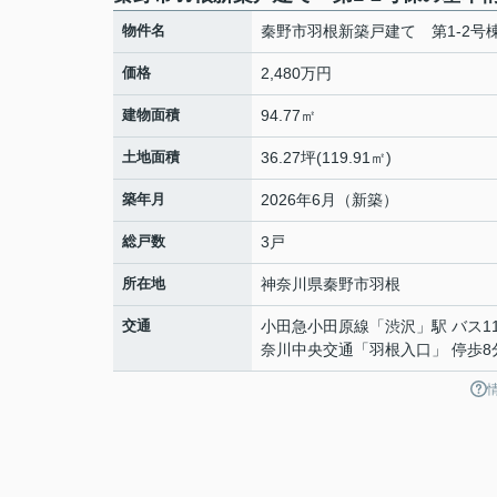
物件名
秦野市羽根新築戸建て 第1-2号
価格
2,480万円
建物面積
94.77㎡
土地面積
36.27坪(119.91㎡)
築年月
2026年6月（新築）
総戸数
3戸
所在地
神奈川県
秦野市
羽根
交通
小田急小田原線
「
渋沢
」駅 バス1
奈川中央交通「羽根入口」 停歩8