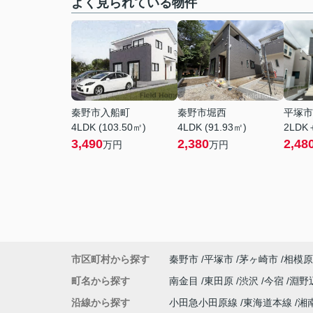
よく見られている物件
秦野市入船町
秦野市堀西
平塚市
4LDK (103.50㎡)
4LDK (91.93㎡)
2LDK
3,490
2,380
2,48
万円
万円
市区町村から探す
秦野市
平塚市
茅ヶ崎市
相模原
町名から探す
南金目
東田原
渋沢
今宿
淵野
沿線から探す
小田急小田原線
東海道本線
湘