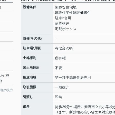
棟
設備条件
閑静な住宅地
建設住宅性能評価書付
駐車2台可
耐震構造
宅配ボックス
設備(その他)
-
駐車場/月額
有(2台)/0円
土地権利
所有権
国土法届出
不要
1分 神
用途地域
第一種中高層住居専用
分
取引態様
一般媒介
情報の見方
引渡し
即時
備考
徒歩29分の場所に秦野市立北小学校
ります。断熱性の高い省エネ対策物