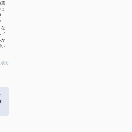
地震
抑え
礎
で
きな
ルド
っか
問い
の見方
デ
ま