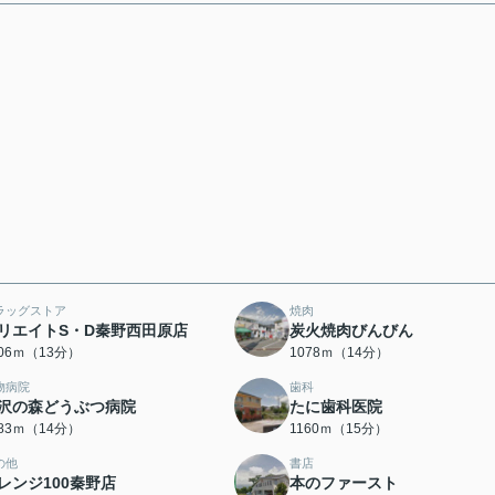
ラッグストア
焼肉
リエイトS・D秦野西田原店
炭火焼肉びんびん
006ｍ（13分）
1078ｍ（14分）
物病院
歯科
沢の森どうぶつ病院
たに歯科医院
083ｍ（14分）
1160ｍ（15分）
の他
書店
レンジ100秦野店
本のファースト