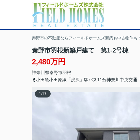
秦野市の不動産ならフィールドホームズ新築も中古物件も
秦野市羽根新築戸建て 第1-2号棟
2,480万円
神奈川県
秦野市
羽根
小田急小田原線「渋沢」駅バス11分神奈川中央交通
1
/
17