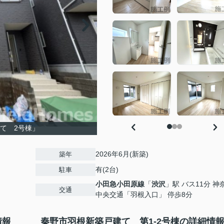
て 2号棟」
2026年6月(新築)
築年
有(2台)
駐車
小田急小田原線
「
渋沢
」駅 バス11分 神
交通
中央交通「羽根入口」 停歩8分
情報
秦野市羽根新築戸建て 第1-2号棟の詳細情