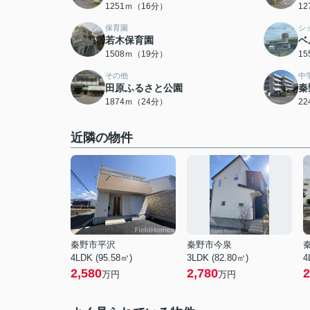
1251ｍ（16分）
1
保育園
シ
若木保育園
ベ
1508ｍ（19分）
1
その他
中
田原ふるさと公園
秦
1874ｍ（24分）
2
近隣の物件
秦野市平沢
秦野市今泉
4LDK (95.58㎡)
3LDK (82.80㎡)
4
2,580
2,780
2
万円
万円