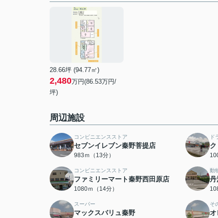
28.66坪 (94.77㎡)
2,480
万円(86.53万円/
坪)
周辺施設
コンビニエンスストア
ド
セブンイレブン秦野菩提店
ク
983ｍ（13分）
1
コンビニエンスストア
動
ファミリーマート秦野西田原店
丹
1080ｍ（14分）
1
スーパー
そ
マックスバリュ秦野
オ