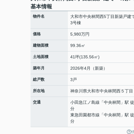
基本情報
物件名
大和市中央林間西5丁目新築戸建
3号棟
価格
5,980万円
建物面積
99.36㎡
土地面積
41坪(135.56㎡)
築年月
2026年4月（新築）
総戸数
3戸
所在地
神奈川県
大和市
中央林間西
５丁目
交通
小田急江ノ島線
「
中央林間
」駅 徒
分
東急田園都市線
「
中央林間
」駅 徒
分