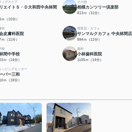
ラッグストア
その他
リエイトＳ・Ｄ大和西中央林間
相模カンツリー倶楽部
813ｍ（11分）
96ｍ（10分）
膚科
喫茶店・カフェ
会皮膚科医院
サンマルクカフェ 中央林間店
47ｍ（11分）
894ｍ（12分）
学校
歯科
林間中学校
小林歯科医院
063ｍ（14分）
1105ｍ（14分）
ョッピングセンター
ーパー三和
410ｍ（18分）