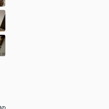
分
分
棟の