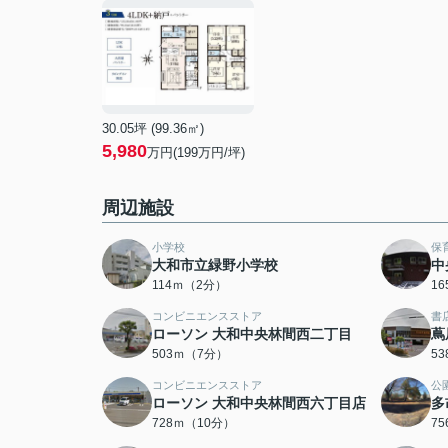
30.05坪 (99.36㎡)
5,980
万円(199万円/坪)
周辺施設
小学校
保
大和市立緑野小学校
中
114ｍ（2分）
1
コンビニエンスストア
書
ローソン 大和中央林間西二丁目
蔦
503ｍ（7分）
5
コンビニエンスストア
公
ローソン 大和中央林間西六丁目店
多
728ｍ（10分）
7