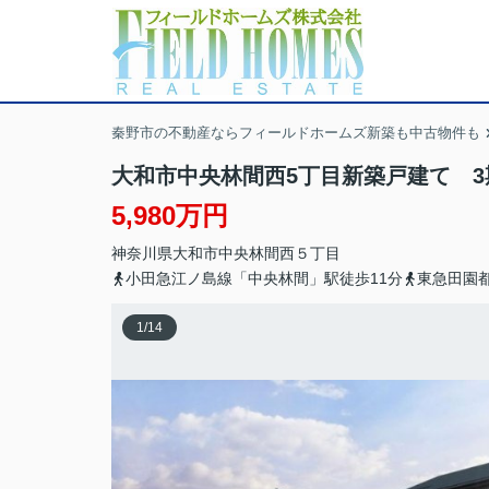
秦野市の不動産ならフィールドホームズ新築も中古物件も
大和市中央林間西5丁目新築戸建て 3
5,980万円
神奈川県
大和市
中央林間西
５丁目
小田急江ノ島線「中央林間」駅徒歩11分
東急田園
1
/
14