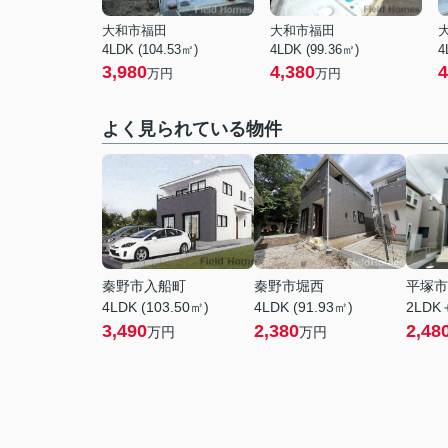
大和市福田
大和市福田
4LDK (104.53㎡)
4LDK (99.36㎡)
4
3,980
4,380
4
万円
万円
よく見られている物件
秦野市入船町
秦野市堀西
平塚市
4LDK (103.50㎡)
4LDK (91.93㎡)
2LDK
3,490
2,380
2,48
万円
万円