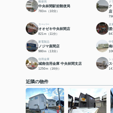
郵便局
ド
中央林間駅前郵便局
ク
783ｍ（10分）
店
7
スーパー
皮
オオゼキ中央林間店
渡
821ｍ（11分）
8
家電製品
中
ノジマ座間店
南
980ｍ（13分）
1
信用金庫
シ
城南信用金庫 中央林間支店
ス
1250ｍ（16分）
1
近隣の物件