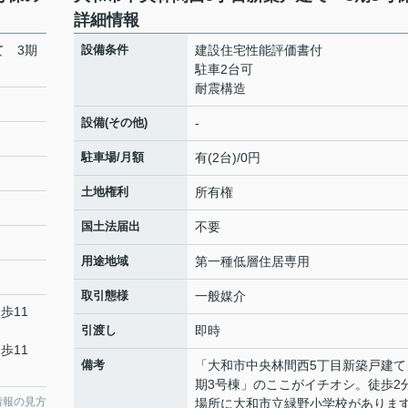
詳細情報
て 3期
設備条件
建設住宅性能評価書付
駐車2台可
耐震構造
設備(その他)
-
駐車場/月額
有(2台)/0円
土地権利
所有権
国土法届出
不要
用途地域
第一種低層住居専用
取引態様
一般媒介
歩11
引渡し
即時
歩11
備考
「大和市中央林間西5丁目新築戸建て
期3号棟」のここがイチオシ。徒歩2
情報の見方
場所に大和市立緑野小学校がありま