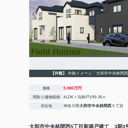
【外観】
外観イメージ「大和市中央林間西
5,980万円
価格
4LDK＋S(納戸)/99.36㎡
間取り/建物面積
神奈川県
大和市
中央林間西
５丁目
所在地
大和市中央林間西5丁目新築戸建て 3期3