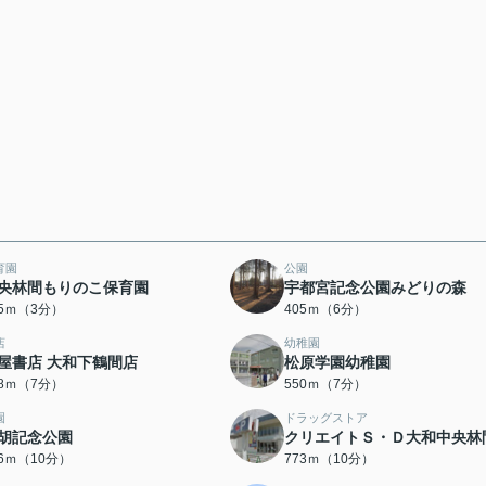
育園
公園
央林間もりのこ保育園
宇都宮記念公園みどりの森
65ｍ（3分）
405ｍ（6分）
店
幼稚園
屋書店 大和下鶴間店
松原学園幼稚園
38ｍ（7分）
550ｍ（7分）
園
ドラッグストア
胡記念公園
クリエイトＳ・Ｄ大和中央林
56ｍ（10分）
773ｍ（10分）