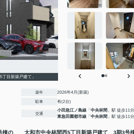
5丁目新築戸建て」
2026年4月(新築)
築年
有(2台)
駐車
小田急江ノ島線
「
中央林間
」駅 徒歩11
交通
東急田園都市線
「
中央林間
」駅 徒歩11
号棟の
大和市中央林間西5丁目新築戸建て 3期3号