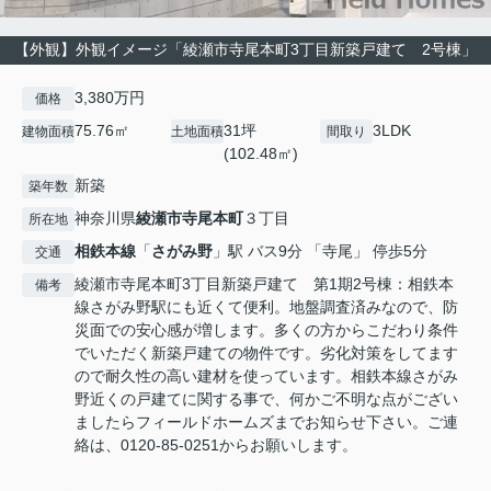
【外観】外観イメージ「綾瀬市寺尾本町3丁目新築戸建て 2号棟」
3,380万円
価格
75.76㎡
31坪
3LDK
建物面積
土地面積
間取り
(102.48㎡)
新築
築年数
神奈川県
綾瀬市
寺尾本町
３丁目
所在地
相鉄本線
「
さがみ野
」駅 バス9分 「寺尾」 停歩5分
交通
綾瀬市寺尾本町3丁目新築戸建て 第1期2号棟：相鉄本
備考
線さがみ野駅にも近くて便利。地盤調査済みなので、防
災面での安心感が増します。多くの方からこだわり条件
でいただく新築戸建ての物件です。劣化対策をしてます
ので耐久性の高い建材を使っています。相鉄本線さがみ
野近くの戸建てに関する事で、何かご不明な点がござい
ましたらフィールドホームズまでお知らせ下さい。ご連
絡は、0120-85-0251からお願いします。