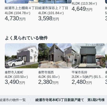
4LDK (113.36㎡)
4,649
綾瀬市深谷上７丁目
綾瀬市上土棚南４丁目
万円
5
4LDK (101.84㎡)
4LDK (104.78㎡)
3,598
4,730
万円
万円
よく見られている物件
秦野市入船町
秦野市堀西
平塚市長持
4LDK (103.50㎡)
4LDK (91.93㎡)
2LDK＋S(納戸) (91.52㎡)
4
3,490
2,380
2,480
万円
万円
万円
綾瀬市の物件一覧
綾瀬市寺尾本町3丁目新築戸建て 第1期2号棟