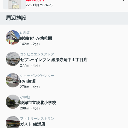
22.91坪(75.76㎡)
周辺施設
幼稚園
綾瀬ゆたか幼稚園
142ｍ（2分）
コンビニエンスストア
セブン−イレブン 綾瀬寺尾中１丁目店
277ｍ（4分）
ショッピングセンター
PAT綾瀬
279ｍ（4分）
小学校
綾瀬市立綾北小学校
298ｍ（4分）
ファミリーレストラン
ガスト 綾瀬店