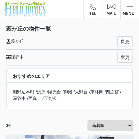
TEL
MAIL
MENU
萩が丘の物件一覧
萩が丘
変更
販売中
変更
おすすめのエリア
淵野辺本町
/
渋沢
/
陽光台
/
御殿
/
大野台
/
東林間
/
四之宮
/
深谷中
/
西真土
/
下九沢
3
件