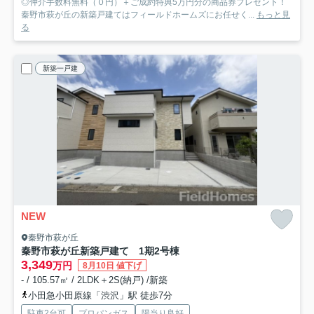
◎仲介手数料無料（０円）＋ご成約特典5万円分の商品券プレゼント！
秦野市萩が丘の新築戸建てはフィールドホームズにお任せく...
もっと見
る
新築一戸建
NEW
秦野市萩が丘
秦野市萩が丘新築戸建て 1期2号棟
3,349
万円
8月10日 値下げ
- / 105.57㎡ / 2LDK＋2S(納戸) /新築
小田急小田原線「渋沢」駅 徒歩7分
駐車2台可
プロパンガス
陽当り良好