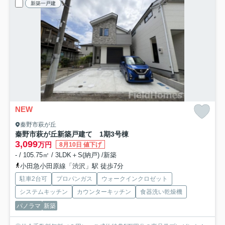
新築一戸建
NEW
秦野市萩が丘
秦野市萩が丘新築戸建て 1期3号棟
3,099
万円
8月10日 値下げ
- / 105.75㎡ / 3LDK＋S(納戸) /新築
小田急小田原線「渋沢」駅 徒歩7分
駐車2台可
プロパンガス
ウォークインクロゼット
システムキッチン
カウンターキッチン
食器洗い乾燥機
パノラマ
新築