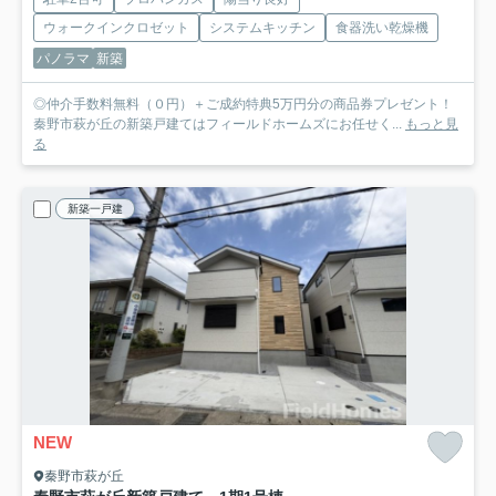
ウォークインクロゼット
システムキッチン
食器洗い乾燥機
パノラマ
新築
◎仲介手数料無料（０円）＋ご成約特典5万円分の商品券プレゼント！
秦野市萩が丘の新築戸建てはフィールドホームズにお任せく...
もっと見
る
新築一戸建
NEW
秦野市萩が丘