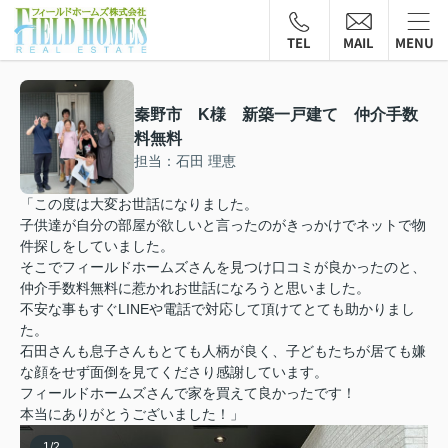
TEL
MAIL
MENU
秦野市 K様 新築一戸建て 仲介手数
料無料
担当：石田 理恵
「この度は大変お世話になりました。
子供達が自分の部屋が欲しいと言ったのがきっかけでネットで物
件探しをしていました。
そこでフィールドホームズさんを見つけ口コミが良かったのと、
仲介手数料無料に惹かれお世話になろうと思いました。
不安な事もすぐLINEや電話で対応して頂けてとても助かりまし
た。
石田さんも息子さんもとても人柄が良く、子どもたちが居ても嫌
な顔をせず面倒を見てくださり感謝しています。
フィールドホームズさんで家を買えて良かったです！
本当にありがとうございました！」
1
/
2