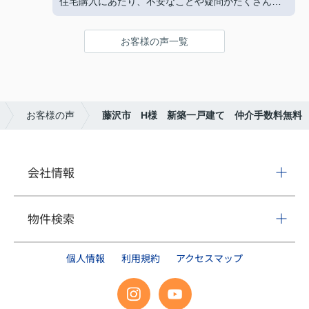
住宅購入にあたり、不安なことや疑問がたくさんあ
だき、心より感謝申し上げます。
りましたが、いつも迅速で丁寧な対応をしていただ
打ち合わせの際には、お忙しい中にも関わらず、つ
き安心してお取引ができました。
い話が脱線してしまうこともあり失礼いたしまし
お客様の声一覧
た。しかしながら、私たち家族にとってはとても楽
石田さん親子のおかげで新生活がとても楽しみにな
しく、思い出に残る時間でもありました。
りました‼
フィールドホームズ様とのご縁に心より感謝してお
本当にありがとうございました。
ります。今後とも家族共々、末永くお付き合いさせ
ていただけましたら幸いです。
お客様の声
藤沢市 H様 新築一戸建て 仲介手数料無料
この度は本当にありがとうございました。
会社情報
物件検索
個人情報
利用規約
アクセスマップ