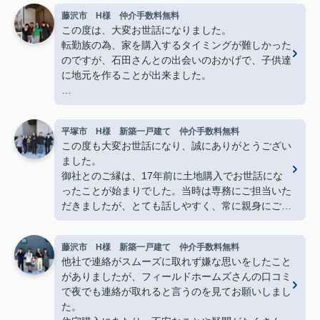
藤沢市 H様 仲介手数料無料
この度は、大変お世話になりました。
転勤族の為、家を購入するタイミングが難しかった
のですが、石田さんとの出会いのおかげで、子供達
に地元を作ることが出来ました。
知識が全くない私達にも分かりやすく、朝から夜ま
でどんな時も丁寧に教えてくださり、本当心強い存
平塚市 H様 新築一戸建て 仲介手数料無料
在です。
この度も大変お世話になり、誠にありがとうござい
ました。
石田さん親子の漫才もとても面白かったですし、私
御社とのご縁は、17年前に土地購入でお世話にな
達家族も石田家の様に楽しんで行こうと思います。
ったことが始まりでした。当時は専務にご担当いた
だきましたが、とても話しやすく、常に親身にご対
これからもよろしくお願いいたします。
応下さったこと、そして何より素敵な笑顔が印象に
ありがとうございました。
残っており、今回も迷うことなくフィールドホーム
藤沢市 H様 新築一戸建て 仲介手数料無料
ズ様にお願いさせていただきました。
他社で連絡がスムーズに取れず嫌な思いをしたこと
また、社長の理恵様とは今回初めて直接お会いしま
がありましたが、フィールドホームズさんの口コミ
したが、すぐに安心してお話しできるお人柄で、打
で夜でも連絡が取れると言うのを見てお願いしまし
ち合わせを重ねる中で「理恵様にお任せすれば大丈
た。
夫」と心強く感じておりました。温かくご対応いた