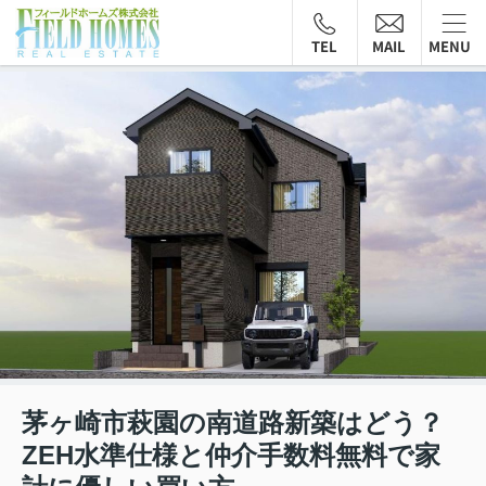
TEL
MAIL
MENU
茅ヶ崎市萩園の南道路新築はどう？
ZEH水準仕様と仲介手数料無料で家