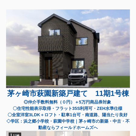
茅ヶ崎市萩園新築戸建て 11期1号棟
◎仲介手数料無料（０円）＋5万円商品券対象
〇住宅性能表示取得・フラット35S利用可・ZEH水準仕様
〇全室洋室3LDK＋ロフト・駐車1台可・南道路、陽当たり良好
◇学区：浜之郷小学校・萩園中学校｜茅ヶ崎市の新築・中古・不
動産ならフィールドホームズへ