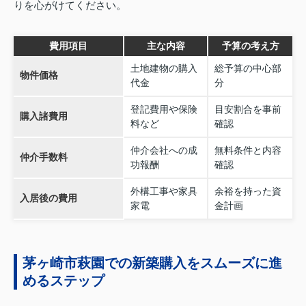
りを心がけてください。
費用項目
主な内容
予算の考え方
土地建物の購入
総予算の中心部
物件価格
代金
分
登記費用や保険
目安割合を事前
購入諸費用
料など
確認
仲介会社への成
無料条件と内容
仲介手数料
功報酬
確認
外構工事や家具
余裕を持った資
入居後の費用
家電
金計画
茅ヶ崎市萩園での新築購入をスムーズに進
めるステップ