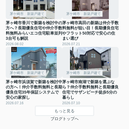
茅ケ崎市 新築戸建て
茅ケ崎市 新築戸建て
茅ヶ崎市香川で新築を検討中の
茅ヶ崎市高田の新築は仲介手数
方へ？長期優良住宅や仲介手数
料無料が狙い目！長期優良住宅
料無料みらいエコ住宅駐車並列
やフラット50対応で安心の住
3台可も解説
まい選び
2026.08.02
2026.07.21
茅ケ崎市 新築戸建て
茅ケ崎市 新築戸建て
茅ヶ崎市浜須賀で新築を検討中
茅ヶ崎市南湖で新築を選ぶな
の方へ！仲介手数料無料と長期
ら？仲介手数料無料と長期優良
優良住宅35年保証システムで
住宅でサザンビーチ徒歩5分の
安心の家探し
暮らし
2026.07.16
2026.07.10
もっと見る
ブログトップへ