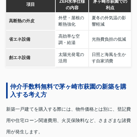
ZEH水準仕様
茅ヶ崎市萩園での
項目
の内容
利点
外壁・屋根の
夏冬の外気温の影
高断熱の外皮
断熱強化
響軽減
高効率な空
省エネ設備
光熱費負担の低減
調・給湯
太陽光発電の
日照と海風を生か
創エネ設備
活用
す自家消費
仲介手数料無料で茅ヶ崎市萩園の新築を購
入する考え方
新築一戸建てを購入する際には、物件価格とは別に、登記費
用や住宅ローン関連費用、火災保険料など、さまざまな諸費
用が発生します。