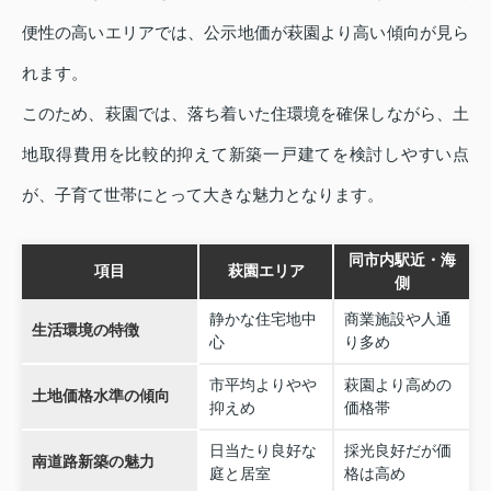
便性の高いエリアでは、公示地価が萩園より高い傾向が見ら
れます。
このため、萩園では、落ち着いた住環境を確保しながら、土
地取得費用を比較的抑えて新築一戸建てを検討しやすい点
が、子育て世帯にとって大きな魅力となります。
同市内駅近・海
項目
萩園エリア
側
静かな住宅地中
商業施設や人通
生活環境の特徴
心
り多め
市平均よりやや
萩園より高めの
土地価格水準の傾向
抑えめ
価格帯
日当たり良好な
採光良好だが価
南道路新築の魅力
庭と居室
格は高め