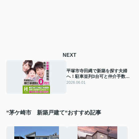
NEXT
平塚市寺田縄で新築を探す夫婦
へ！駐車並列3台可と仲介手数料
無料のフィールドホームズ活用術
2026.06.01
”茅ケ崎市 新築戸建て”おすすめ記事