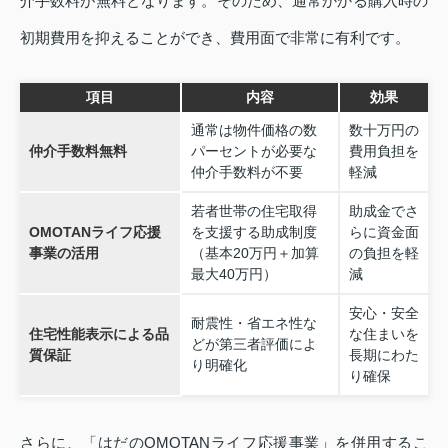
介手数料が無料となります。そのため、通常かかる購入時の
初期費用を抑えることができ、費用面で非常に有利です。
項目
内容
効果
通常は物件価格の数
数十万円の
仲介手数料無料
パーセントが必要な
費用負担を
仲介手数料が不要
軽減
若者世帯の住宅取得
助成金でさ
OMOTANライフ応援
を支援する助成制度
らに資金面
事業の活用
（基本20万円＋加算
の負担を軽
最大40万円）
減
安心・安全
耐震性・省エネ性な
住宅性能表示による品
な住まいを
どが第三者評価によ
質保証
長期にわた
り明確化
り確保
さらに、「はだのOMOTANライフ応援事業」を併用するこ