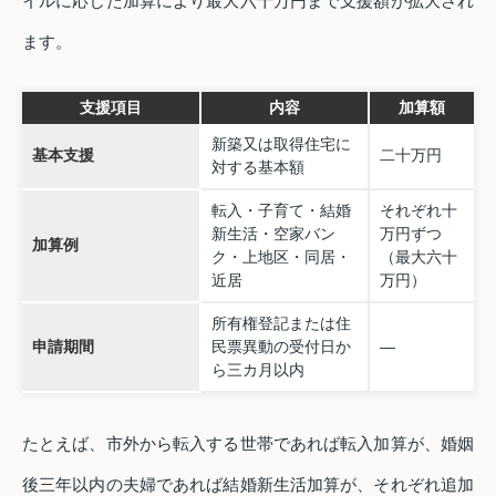
イルに応じた加算により最大六十万円まで支援額が拡大され
ます。
支援項目
内容
加算額
新築又は取得住宅に
基本支援
二十万円
対する基本額
転入・子育て・結婚
それぞれ十
新生活・空家バン
万円ずつ
加算例
ク・上地区・同居・
（最大六十
近居
万円）
所有権登記または住
申請期間
民票異動の受付日か
―
ら三カ月以内
たとえば、市外から転入する世帯であれば転入加算が、婚姻
後三年以内の夫婦であれば結婚新生活加算が、それぞれ追加