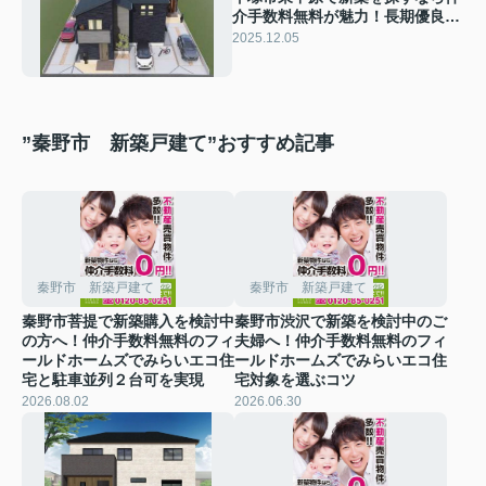
介手数料無料が魅力！長期優良住
宅認定物件をフィールドホームズ
2025.12.05
で紹介
”秦野市 新築戸建て”おすすめ記事
秦野市 新築戸建て
秦野市 新築戸建て
秦野市菩提で新築購入を検討中
秦野市渋沢で新築を検討中のご
の方へ！仲介手数料無料のフィ
夫婦へ！仲介手数料無料のフィ
ールドホームズでみらいエコ住
ールドホームズでみらいエコ住
宅と駐車並列２台可を実現
宅対象を選ぶコツ
2026.08.02
2026.06.30