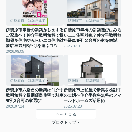
伊勢原市 新築戸建て
伊勢原市 新築戸建て
伊勢原市串橋の新築探しをする
伊勢原市串橋の新築選びはみら
ご家族へ！仲介手数料無料で長
いエコ住宅対象？仲介手数料無
期優良住宅やみらいエコ住宅対
料駐車並列２台可の家を解説
象駐車並列3台可を選ぶコツ
2026.07.31
2026.08.05
伊勢原市 新築戸建て
伊勢原市 新築戸建て
伊勢原市八幡台の新築は仲介手
伊勢原市上粕屋で新築を検討中
数料無料？長期優良住宅で駐車
の夫婦へ仲介手数料無料のフィ
並列2台可の家選び
ールドホームズ活用術
2026.07.24
2026.07.20
もっと見る
ブログトップへ