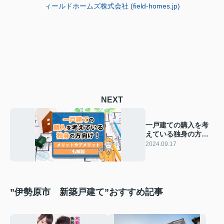
ィールドホームズ株式会社 (field-homes.jp)
NEXT
一戸建ての購入を考
えている独身の方向
け！メリットやデメ
2024.09.17
リットも解説
”伊勢原市 新築戸建て”おすすめ記事