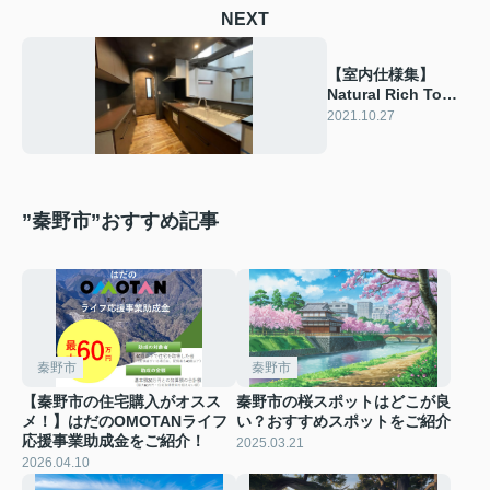
NEXT
【室内仕様集】
Natural Rich Town
シリーズ
2021.10.27
”秦野市”おすすめ記事
秦野市
秦野市
【秦野市の住宅購入がオスス
秦野市の桜スポットはどこが良
メ！】はだのOMOTANライフ
い？おすすめスポットをご紹介
応援事業助成金をご紹介！
2025.03.21
2026.04.10