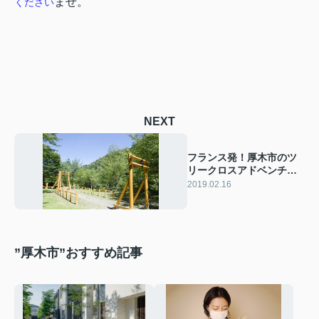
ませ。
ください
NEXT
フランス発！厚木市のツ
リークロスアドベンチャ
ーで思い切り遊ぶ！
2019.02.16
”厚木市”おすすめ記事