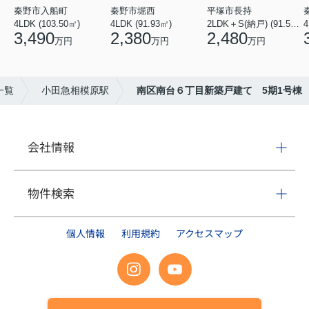
秦野市入船町
秦野市堀西
平塚市長持
4LDK (103.50㎡)
4LDK (91.93㎡)
2LDK＋S(納戸) (91.52㎡)
4
3,490
2,380
2,480
万円
万円
万円
一覧
小田急相模原駅
南区南台６丁目新築戸建て 5期1号棟
会社情報
物件検索
個人情報
利用規約
アクセスマップ