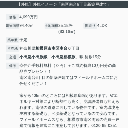
【外観】外観イメージ「南区南台6丁目新築戸建て」
4,699万円
価格
94.40㎡
25.15坪
4LDK
建物面積
土地面積
間取り
(83.16㎡)
予定
築年数
神奈川県
相模原市南区
南台
６丁目
所在地
小田急小田原線
「
小田急相模原
」駅 徒歩15分
交通
◎仲介手数料無料（０円）＋ご成約特典10万円分の商
備考
品券プレゼント！
南区南台6丁目の新築戸建てはフィールドホームズにお
任せください！
家から405mのところには相模原病院があります。省エ
ネルギー対策により断熱性も高く、空調設備費も抑えら
れます。南側の道路に面している物件です。室内環境を
左右する基礎も、ベタ基礎となっているので安心です。
フィールドホームズなら、相模原市南区周辺の売買一戸
建て情報を豊富にご用意しております。0120-85-0251