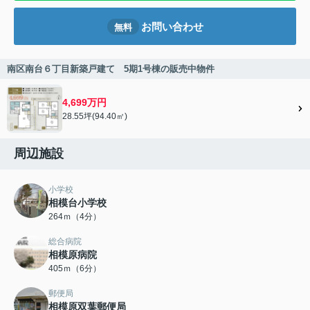
お問い合わせ
無料
南区南台６丁目新築戸建て 5期1号棟の販売中物件
4,699万円
28.55坪(94.40㎡)
周辺施設
小学校
相模台小学校
264ｍ（4分）
総合病院
相模原病院
405ｍ（6分）
郵便局
相模原双葉郵便局