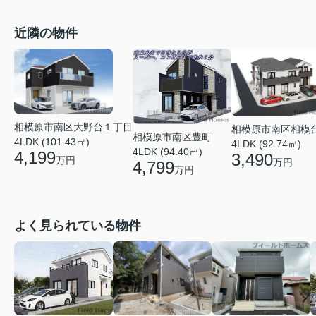
近隣の物件
相模原市南区大野台１丁目
相模原市南区相模
相模原市南区豊町
4LDK (101.43㎡)
4LDK (92.74㎡)
4LDK (94.40㎡)
4,199
3,490
万円
万円
4,799
万円
よく見られている物件