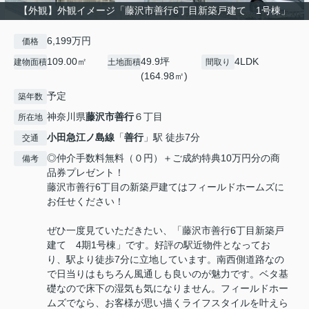
【外観】外観イメージ「藤沢市善行6丁目新築戸建て 1号棟」
6,199万円
価格
109.00㎡
49.9坪
4LDK
建物面積
土地面積
間取り
(164.98㎡)
予定
築年数
神奈川県
藤沢市
善行
６丁目
所在地
小田急江ノ島線
「
善行
」駅 徒歩7分
交通
◎仲介手数料無料（０円）＋ご成約特典10万円分の商
備考
品券プレゼント！
藤沢市善行6丁目の新築戸建てはフィールドホームズに
お任せください！
ぜひ一度見ていただきたい、「藤沢市善行6丁目新築戸
建て 4期1号棟」です。好評の駅近物件となってお
り、駅より徒歩7分に立地しています。南西側道路なの
で日当りはもちろん風通しも良いのが魅力です。ベタ基
礎なので床下の湿気も気になりません。フィールドホー
ムズでなら、お客様が思い描くライフスタイルを叶えら