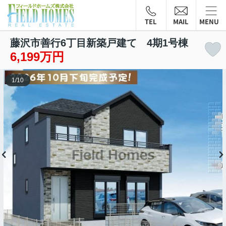
TEL
MAIL
MENU
藤沢市善行6丁目新築戸建て 4期1号棟
6,199万円
1
/
10