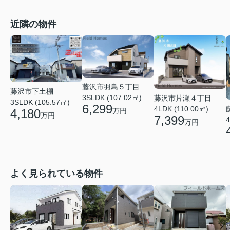
近隣の物件
藤沢市羽鳥５丁目
藤沢市下土棚
3SLDK (107.02㎡)
藤沢市片瀬４丁目
3SLDK (105.57㎡)
6,299
4LDK (110.00㎡)
万円
4,180
万円
7,399
4
万円
よく見られている物件