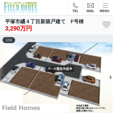
TEL
MAIL
MENU
平塚市纒４丁目新築戸建て F号棟
3,290万円
1
/
16