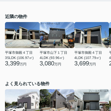
近隣の物件
平塚市御殿４丁目
平塚市御殿４丁目
平塚市山下１丁目
4LDK (107.79㎡)
3SLDK (106.97㎡)
4LDK (93.96㎡)
4
3,699
3,399
3,080
万円
万円
万円
よく見られている物件