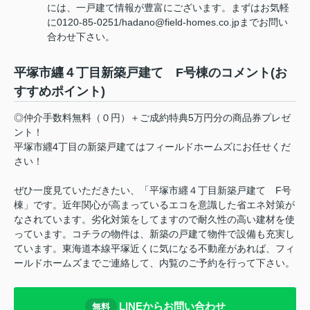
には、一戸建て情報が豊富にございます。まずはお気軽
に0120-85-0251/hadano@field-homes.co.jpまでお問い
合わせ下さい。
平塚市纒４丁目新築戸建て F号棟のコメント(お
すすめポイント)
◎仲介手数料無料（０円）＋ご成約特典5万円分の商品券プレゼ
ント！
平塚市纒4丁目の新築戸建てはフィールドホームズにお任せくだ
さい！
ぜひ一度見ていただきたい、「平塚市纒４丁目新築戸建て F号
棟」です。近年関心が高まっているエコを意識した省エネ対策が
なされています。劣化対策をしてますので耐久性の高い建材を使
っています。コチラの物件は、新築の戸建て物件で設備も充実し
ています。東海道本線平塚近くに気になる不動産があれば、フィ
ールドホームズまでご連絡して、内覧のご予約を行って下さい。
LINEからお問い合わせ
無料