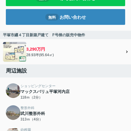
お問い合わせ
無料
平塚市纒４丁目新築戸建て F号棟の販売中物件
3,290万円
28.93坪(95.64㎡)
周辺施設
ショッピングセンター
マックスバリュ平塚河内店
118ｍ（2分）
整形外科
武川整形外科
313ｍ（4分）
幼稚園