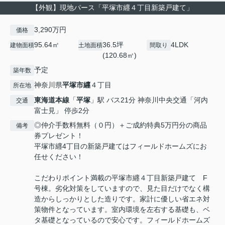
【外観】現地パース「平塚市纒４丁目新築戸建て」
3,290万円
価格
95.64㎡
36.5坪
4LDK
建物面積
土地面積
間取り
(120.68㎡)
予定
築年数
神奈川県
平塚市
纒
４丁目
所在地
東海道本線
「
平塚
」駅 バス21分 神奈川中央交通「河内
交通
富士見」 停歩2分
◎仲介手数料無料（０円）＋ご成約特典5万円分の商品
備考
券プレゼント！
平塚市纒4丁目の新築戸建てはフィールドホームズにお
任せください！
こだわりポイント満載の平塚市纒４丁目新築戸建て F
号棟。劣化対策をしていますので、見た目だけでなく構
造からしっかりとした造りです。家計に優しい省エネ対
策物件となっています。室内環境を左右する基礎も、ベ
タ基礎となっているので安心です。フィールドホームズ