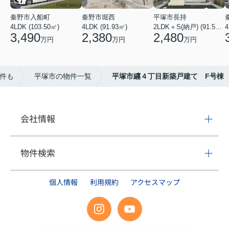
秦野市入船町
秦野市堀西
平塚市長持
4LDK (103.50㎡)
4LDK (91.93㎡)
2LDK＋S(納戸) (91.52㎡)
4
3,490
2,380
2,480
万円
万円
万円
件も
平塚市の物件一覧
平塚市纒４丁目新築戸建て F号棟
会社情報
物件検索
個人情報
利用規約
アクセスマップ