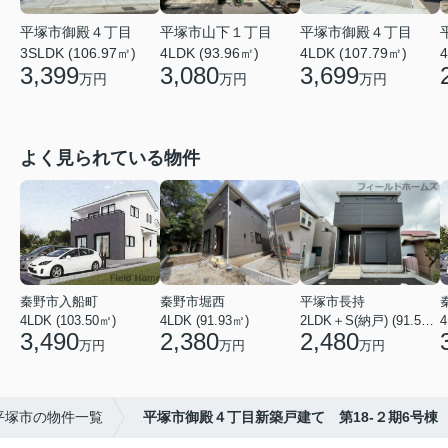
平塚市御殿４丁目
平塚市御殿４丁目
平塚市山下１丁目
4LDK (107.79㎡)
3SLDK (106.97㎡)
4LDK (93.96㎡)
4
3,699
3,399
3,080
万円
万円
万円
よく見られている物件
秦野市入船町
秦野市堀西
平塚市長持
4LDK (103.50㎡)
4LDK (91.93㎡)
2LDK＋S(納戸) (91.52㎡)
4
3,490
2,380
2,480
万円
万円
万円
平塚市の物件一覧
平塚市御殿４丁目新築戸建て 第18-２期6号棟