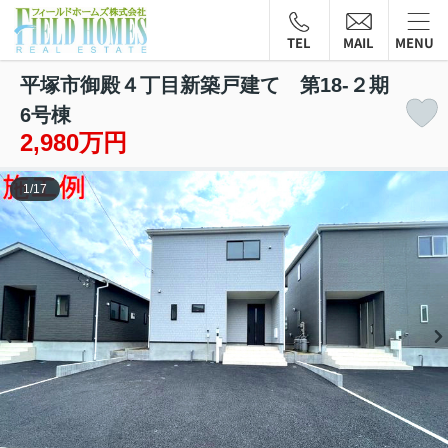
TEL
MAIL
MENU
平塚市御殿４丁目新築戸建て 第18-２期
6号棟
2,980万円
1
/
17