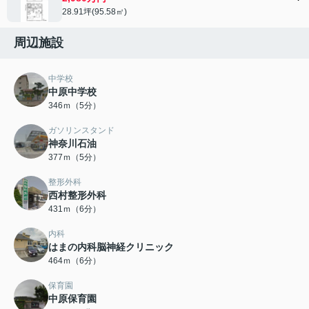
28.91坪(95.58㎡)
周辺施設
中学校
中原中学校
346ｍ（5分）
ガソリンスタンド
神奈川石油
377ｍ（5分）
整形外科
西村整形外科
431ｍ（6分）
内科
はまの内科脳神経クリニック
464ｍ（6分）
保育園
中原保育園