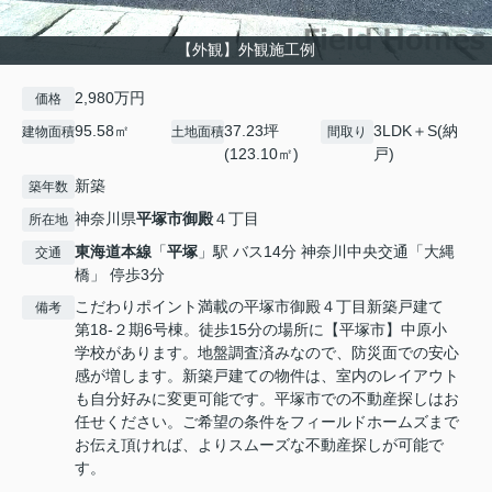
【外観】外観施工例
2,980万円
価格
95.58㎡
37.23坪
3LDK＋S(納
建物面積
土地面積
間取り
(123.10㎡)
戸)
新築
築年数
神奈川県
平塚市
御殿
４丁目
所在地
東海道本線
「
平塚
」駅 バス14分 神奈川中央交通「大縄
交通
橋」 停歩3分
こだわりポイント満載の平塚市御殿４丁目新築戸建て
備考
第18-２期6号棟。徒歩15分の場所に【平塚市】中原小
学校があります。地盤調査済みなので、防災面での安心
感が増します。新築戸建ての物件は、室内のレイアウト
も自分好みに変更可能です。平塚市での不動産探しはお
任せください。ご希望の条件をフィールドホームズまで
お伝え頂ければ、よりスムーズな不動産探しが可能で
す。