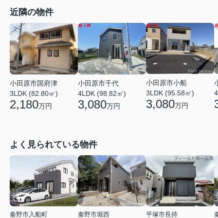
近隣の物件
小田原市小船
小田原市千代
小田原市国府津
3LDK (95.58㎡)
4
4LDK (98.82㎡)
3LDK (82.80㎡)
3,080
3,080
2,180
万円
万円
万円
よく見られている物件
秦野市入船町
秦野市堀西
平塚市長持