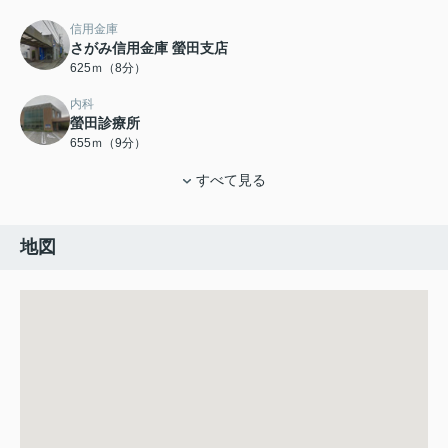
信用金庫
さがみ信用金庫 螢田支店
625ｍ（8分）
内科
螢田診療所
655ｍ（9分）
すべて見る
地図