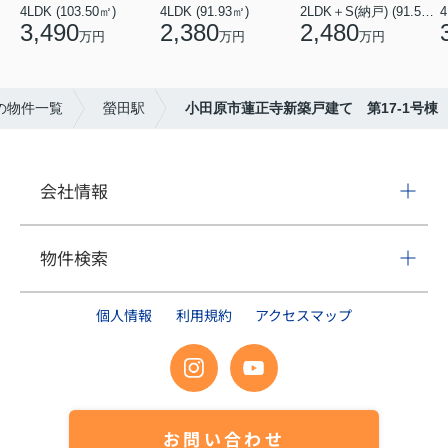
4LDK (103.50㎡)
4LDK (91.93㎡)
2LDK＋S(納戸) (91.52㎡)
4
3,490
2,380
2,480
万円
万円
万円
の物件一覧
螢田駅
小田原市蓮正寺新築戸建て 第17-1号棟
会社情報
物件検索
個人情報
利用規約
アクセスマップ
お問い合わせ