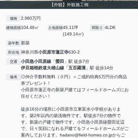
【外観】外観施工例
2,980万円
価格
104.48㎡
45.11坪
4LDK
建物面積
土地面積
間取り
(149.14㎡)
新築
築年数
神奈川県
小田原市
蓮正寺
630-2
所在地
小田急小田原線
「
螢田
」駅 徒歩7分
交通
伊豆箱根鉄道大雄山線
「
五百羅漢
」駅 徒歩14分
◎仲介手数料無料（０円）＋ご成約特典5万円分の商品
備考
券プレゼント！
小田原市蓮正寺の新築戸建てはフィールドホームズにお
任せください！
徒歩16分の場所に小田原市立東富水小学校がありま
す。築2年以内の築浅物件です。駅徒歩7分の物件で
す。新築の戸建て物件です。小田急小田原線螢田近辺
で、日々笑顔になれる戸建てをフィールドホームズがご
案内しております。hadano@field-homes.co.jpからご