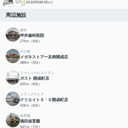
29.93坪(98.95㎡)
周辺施設
歯科
坪井歯科医院
270ｍ（4分）
その他
メガネストアー足柄開成店
389ｍ（5分）
ファミリーレストラン
ガスト 開成町店
425ｍ（6分）
ドラッグストア
クリエイトＳ・Ｄ開成町店
426ｍ（6分）
保育園
酒田保育園
547ｍ（7分）