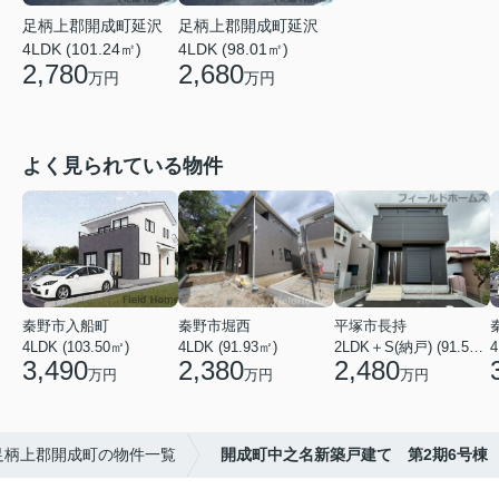
足柄上郡開成町延沢
足柄上郡開成町延沢
4LDK (101.24㎡)
4LDK (98.01㎡)
2,780
2,680
万円
万円
よく見られている物件
秦野市入船町
秦野市堀西
平塚市長持
4LDK (103.50㎡)
4LDK (91.93㎡)
2LDK＋S(納戸) (91.52㎡)
4
3,490
2,380
2,480
万円
万円
万円
足柄上郡開成町の物件一覧
開成町中之名新築戸建て 第2期6号棟