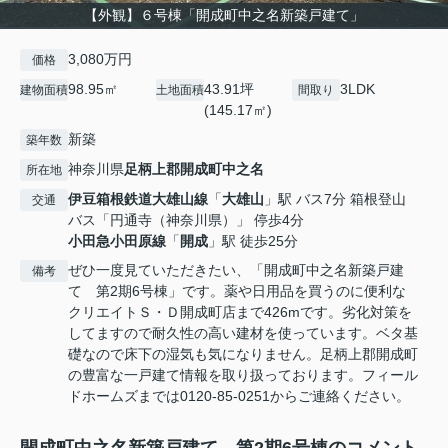
【外観】６号棟「開成町中之名新築戸建て」
3,080万円
価格
98.95㎡
43.91坪
3LDK
建物面積
土地面積
間取り
(145.17㎡)
新築
築年数
神奈川県
足柄上郡開成町
中之名
所在地
伊豆箱根鉄道大雄山線
「
大雄山
」駅 バス7分 箱根登山
交通
バス「円通寺（神奈川県）」 停歩4分
小田急小田原線
「
開成
」駅 徒歩25分
ぜひ一度見ていただきたい、「開成町中之名新築戸建
備考
て 第2期6号棟」です。薬や日用品を買うのに便利な
クリエイトＳ・Ｄ開成町店まで426mです。劣化対策を
してますので耐久性の高い建材を使っています。ベタ基
礎なので床下の湿気も気になりません。足柄上郡開成町
の豊富な一戸建て情報を取り扱っております。フィール
ドホームズまでは0120-85-0251からご連絡ください。