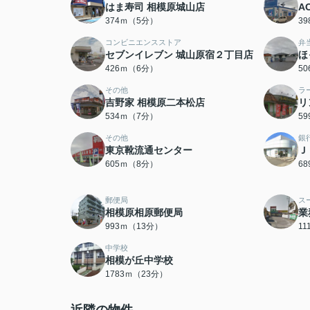
はま寿司 相模原城山店
A
374ｍ（5分）
3
コンビニエンスストア
弁
セブンイレブン 城山原宿２丁目店
ほ
426ｍ（6分）
5
その他
ラ
吉野家 相模原二本松店
リ
534ｍ（7分）
5
その他
銀
東京靴流通センター
Ｊ
605ｍ（8分）
6
郵便局
ス
相模原相原郵便局
業
993ｍ（13分）
1
中学校
相模が丘中学校
1783ｍ（23分）