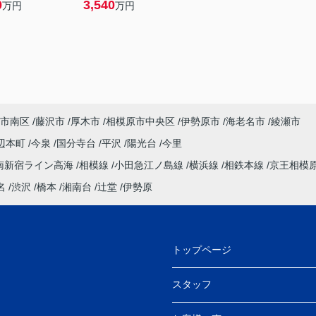
0
3,540
万円
万円
市南区
藤沢市
厚木市
相模原市中央区
伊勢原市
海老名市
綾瀬市
辺本町
今泉
国分寺台
平沢
陽光台
今里
南新宿ライン高海
相模線
小田急江ノ島線
横浜線
相鉄本線
京王相模
名
渋沢
橋本
湘南台
辻堂
伊勢原
トップページ
スタッフ