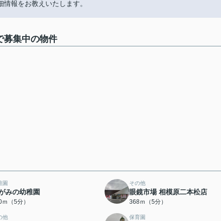
細情報をお教えいたします。
で募集中の物件
稚園
その他
がみの幼稚園
眼鏡市場 相模原二本松店
40ｍ（5分）
368ｍ（5分）
の他
保育園