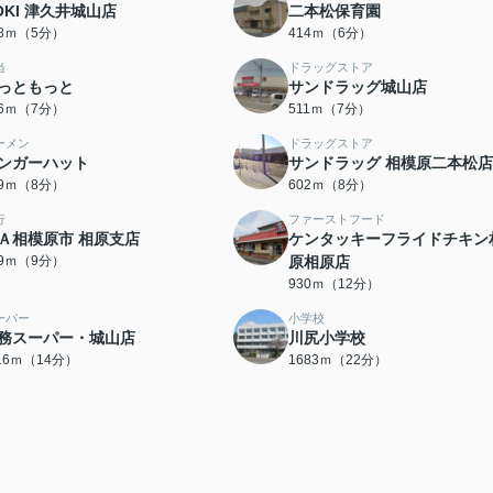
OKI 津久井城山店
二本松保育園
98ｍ（5分）
414ｍ（6分）
当
ドラッグストア
っともっと
サンドラッグ城山店
06ｍ（7分）
511ｍ（7分）
ーメン
ドラッグストア
ンガーハット
サンドラッグ 相模原二本松店
99ｍ（8分）
602ｍ（8分）
行
ファーストフード
Ａ相模原市 相原支店
ケンタッキーフライドチキン
89ｍ（9分）
原相原店
930ｍ（12分）
ーパー
小学校
務スーパー・城山店
川尻小学校
116ｍ（14分）
1683ｍ（22分）