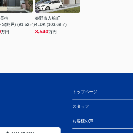
長持
秦野市入船町
＋S(納戸) (91.52㎡)
4LDK (103.69㎡)
0
3,540
万円
万円
トップページ
スタッフ
お客様の声