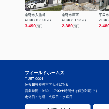
秦野市入船町
秦野市堀西
平塚市
4LDK (103.50㎡)
4LDK (91.93㎡)
2LDK
3,490
2,380
2,48
万円
万円
フィールドホームズ
〒257-0004
神奈川県秦野市下大槻679-8
営業時間：
9:30～17:00★時間外は個別対応です！
定休日：
毎週：火曜日・水曜日