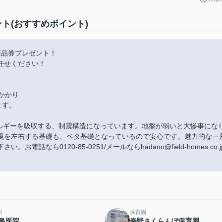
ト(おすすめポイント)
商品券プレゼント！
任せください！
かかり
ます。
ネルギーを吸収する、制震構造になっています。地盤が弱いと大惨事にな
境を左右する基礎も、ベタ基礎となっているので安心です。魅力的な一
ら0120-85-0251/メールならhadano@field-homes.co.j
科
保育園
島医院
秦野さくらんぼ保育園