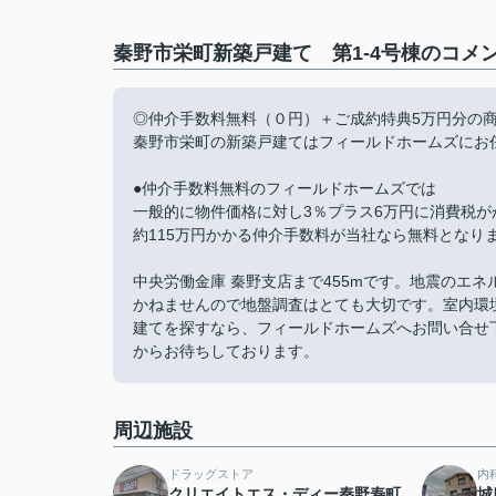
秦野市栄町新築戸建て 第1-4号棟のコメン
◎仲介手数料無料（０円）＋ご成約特典5万円分の
秦野市栄町の新築戸建てはフィールドホームズにお
●仲介手数料無料のフィールドホームズでは
一般的に物件価格に対し3％プラス6万円に消費税が
約115万円かかる仲介手数料が当社なら無料となり
中央労働金庫 秦野支店まで455mです。地震のエ
かねませんので地盤調査はとても大切です。室内環
建てを探すなら、フィールドホームズへお問い合せ下さい。お電話な
からお待ちしております。
周辺施設
ドラッグストア
内
クリエイトエス・ディー秦野寿町
城