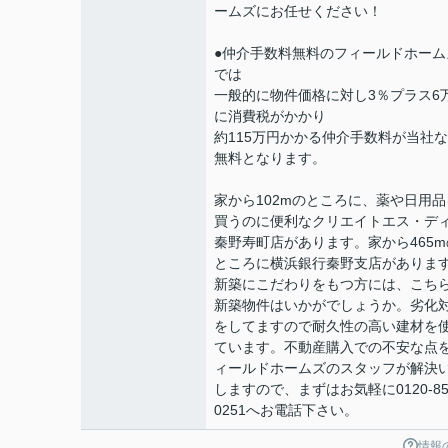
ームズにお任せください！
●仲介手数料無料のフィールドホーム
では
一般的に物件価格に対し3％プラス6
に消費税がかかり
約115万円かかる仲介手数料が当社
無料となります。
家から102mのところに、薬や日用品
買うのに便利なクリエイトエス・デ
秦野寿町店があります。家から465m
ところに横浜銀行秦野支店がありま
新築にこだわりをもつ方には、こち
新築物件はいかがでしょうか。劣化
をしてますので耐久性の高い建材を
ています。不動産購入での不安な点
ィールドホームズのスタッフが解決
しますので、まずはお気軽に0120-85
0251へお電話下さい。
情報