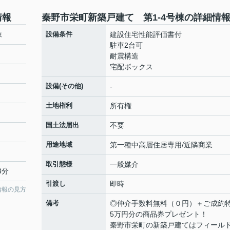
情報
秦野市栄町新築戸建て 第1-4号棟の詳細情
棟
設備条件
建設住宅性能評価書付
駐車2台可
耐震構造
宅配ボックス
設備(その他)
-
土地権利
所有権
国土法届出
不要
用途地域
第一種中高層住居専用/近隣商業
取引態様
一般媒介
3分
引渡し
即時
情報の見方
備考
◎仲介手数料無料（０円）＋ご成約
5万円分の商品券プレゼント！
秦野市栄町の新築戸建てはフィール