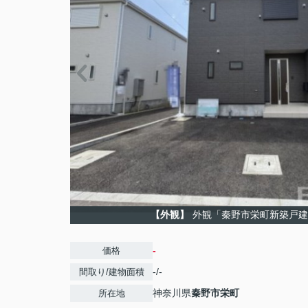
【外観】
外観「秦野市栄町新築戸建
-
価格
-/-
間取り/建物面積
神奈川県
秦野市
栄町
所在地