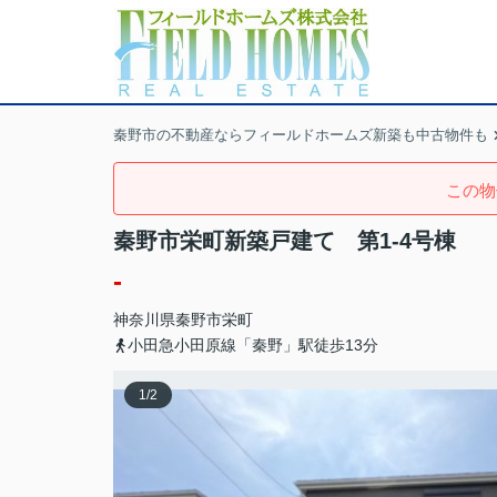
秦野市の不動産ならフィールドホームズ新築も中古物件も
この物
秦野市栄町新築戸建て 第1-4号棟
-
神奈川県
秦野市
栄町
小田急小田原線「秦野」駅徒歩13分
1
/
2