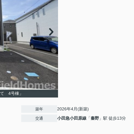
て 4号棟」
2026年4月(新築)
築年
小田急小田原線
「
秦野
」駅 徒歩13分
交通