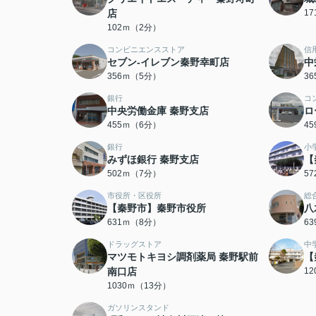
店
1
102ｍ（2分）
コンビニエンスストア
信
セブン-イレブン秦野幸町店
中
356ｍ（5分）
3
銀行
コ
中央労働金庫 秦野支店
ロ
455ｍ（6分）
4
銀行
小
みずほ銀行 秦野支店
【
502ｍ（7分）
5
市役所・区役所
総
【秦野市】秦野市役所
八
631ｍ（8分）
6
ドラッグストア
中
マツモトキヨシ調剤薬局 秦野駅前
【
南口店
1
1030ｍ（13分）
ガソリンスタンド