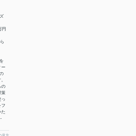
ズ
万円
なら
を
ィー
の
す。
らの
対策
使っ
をフ
いた
-
の見方