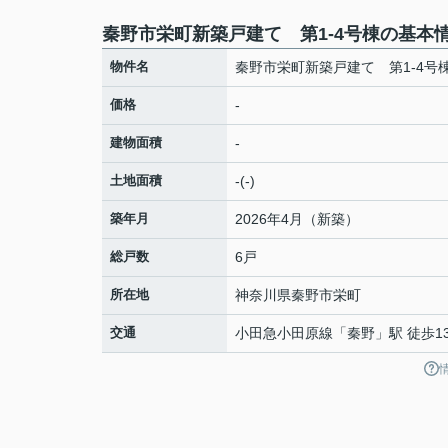
秦野市栄町新築戸建て 第1-4号棟の基本
物件名
秦野市栄町新築戸建て 第1-4号
価格
-
建物面積
-
土地面積
-(-)
築年月
2026年4月（新築）
総戸数
6戸
所在地
神奈川県
秦野市
栄町
交通
小田急小田原線
「
秦野
」駅 徒歩1