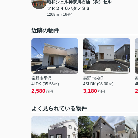
昭和シェル神奈川石油（株）セル
フＲ２４６ハタノＳＳ
1268ｍ（16分）
近隣の物件
秦野市平沢
秦野市栄町
4LDK (95.58㎡)
4SLDK (98.00㎡)
4
2,580
3,180
2
万円
万円
よく見られている物件