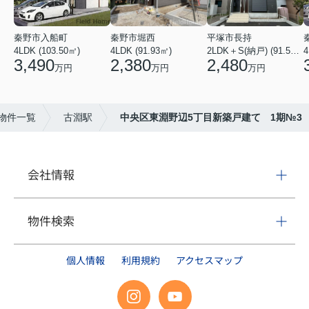
秦野市入船町
秦野市堀西
平塚市長持
4LDK (103.50㎡)
4LDK (91.93㎡)
2LDK＋S(納戸) (91.52㎡)
4
3,490
2,380
2,480
万円
万円
万円
物件一覧
古淵駅
中央区東淵野辺5丁目新築戸建て 1期№3
会社情報
物件検索
個人情報
利用規約
アクセスマップ