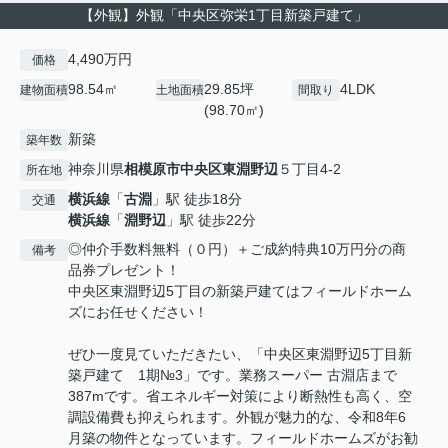
【外観】外観「中央区弥栄1丁目新築戸建て」
4,490万円
価格
98.54㎡
29.85坪
4LDK
建物面積
土地面積
間取り
(98.70㎡)
新築
築年数
神奈川県
相模原市中央区
東淵野辺
５丁目4-2
所在地
横浜線
「
古淵
」駅 徒歩18分
交通
横浜線
「
淵野辺
」駅 徒歩22分
◎仲介手数料無料（０円）＋ご成約特典10万円分の商
備考
品券プレゼント！
中央区東淵野辺5丁目の新築戸建てはフィールドホーム
ズにお任せください！
ぜひ一度見ていただきたい、「中央区東淵野辺5丁目新
築戸建て 1期№3」です。業務スーパー 古淵店まで
387mです。省エネルギー対策により断熱性も高く、空
調設備費も抑えられます。外観が魅力的な、令和8年6
月築の物件となっています。フィールドホームズがお勧