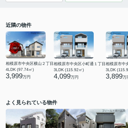
近隣の物件
相模原市中央区横山２丁目
相模原市中央区小町通１丁目
相模原市中
4LDK (97.74㎡)
3LDK (115.92㎡)
3LDK (115.
3,999
4,099
3,899
万円
万円
万
よく見られている物件