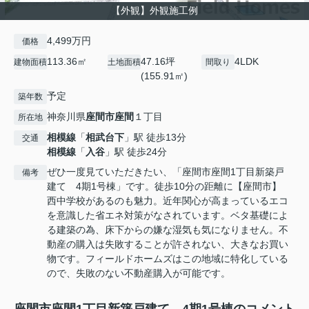
【外観】外観施工例
4,499万円
価格
113.36㎡
47.16坪
4LDK
建物面積
土地面積
間取り
(155.91㎡)
予定
築年数
神奈川県
座間市
座間
１丁目
所在地
相模線
「
相武台下
」駅 徒歩13分
交通
相模線
「
入谷
」駅 徒歩24分
ぜひ一度見ていただきたい、「座間市座間1丁目新築戸
備考
建て 4期1号棟」です。徒歩10分の距離に【座間市】
西中学校があるのも魅力。近年関心が高まっているエコ
を意識した省エネ対策がなされています。ベタ基礎によ
る建築の為、床下からの嫌な湿気も気になりません。不
動産の購入は失敗することが許されない、大きなお買い
物です。フィールドホームズはこの地域に特化している
ので、失敗のない不動産購入が可能です。