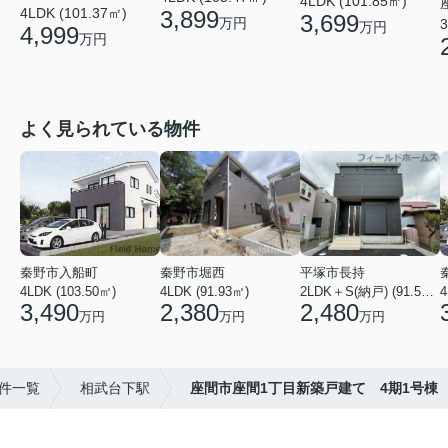
4LDK (101.85㎡)
4LDK (101.37㎡)
3,899
3,699
万円
3
万円
4,999
万円
よく見られている物件
秦野市入船町
秦野市堀西
平塚市長持
4LDK (103.50㎡)
4LDK (91.93㎡)
2LDK＋S(納戸) (91.52㎡)
4
3,490
2,380
2,480
万円
万円
万円
件一覧
相武台下駅
座間市座間1丁目新築戸建て 4期1号棟