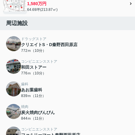
1,580万円
64.69坪(213.87㎡)
周辺施設
ドラッグストア
クリエイトS・D秦野西田原店
772ｍ（10分）
コンビニエンスストア
和田ストアー
776ｍ（10分）
歯科
あお葉歯科
839ｍ（11分）
焼肉
炭火焼肉びんびん
844ｍ（11分）
コンビニエンスストア