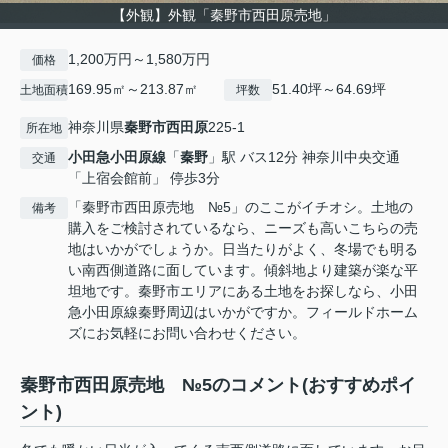
【外観】外観「秦野市西田原売地」
1,200万円～1,580万円
価格
169.95㎡～213.87㎡
51.40坪～64.69坪
土地面積
坪数
神奈川県
秦野市
西田原
225-1
所在地
小田急小田原線
「
秦野
」駅 バス12分 神奈川中央交通
交通
「上宿会館前」 停歩3分
「秦野市西田原売地 №5」のここがイチオシ。土地の
備考
購入をご検討されているなら、ニーズも高いこちらの売
地はいかがでしょうか。日当たりがよく、冬場でも明る
い南西側道路に面しています。傾斜地より建築が楽な平
坦地です。秦野市エリアにある土地をお探しなら、小田
急小田原線秦野周辺はいかがですか。フィールドホーム
ズにお気軽にお問い合わせください。
秦野市西田原売地 №5のコメント(おすすめポイ
ント)