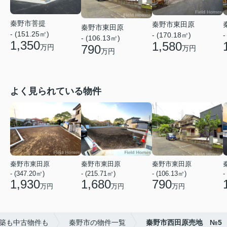
秦野市菩提
秦野市東田原
秦野市東田原
- (151.25㎡)
- (170.18㎡)
-
- (106.13㎡)
1,350
1,580
790
万円
万円
万円
よく見られている物件
秦野市東田原
秦野市東田原
秦野市東田原
- (347.20㎡)
- (215.71㎡)
- (106.13㎡)
-
1,930
1,680
790
万円
万円
万円
築も中古物件も
秦野市の物件一覧
秦野市西田原売地 №5