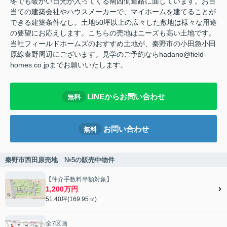
冬でも暖かい日光が入ってくる南西側道路に面しています。お目
当ての建築会社やハウスメーカーで、マイホームを建てることが
できる建築条件なし。土地50坪以上の広々した敷地は様々な用途
の要望にお応えします。こちらの売地はニーズも高い土地です。
当社フィールドホームズのおすすめ土地が、秦野市の小田急小田
原線秦野周辺にございます。見学のご予約ならhadano@field-
homes.co.jpまでお願いいたします。
LINEからお問い合わせ
無料
お問い合わせ
無料
秦野市西田原売地 №5の販売中物件
【仲介手数料半額対象】
1,200万円
51.40坪(169.95㎡)
全7区画