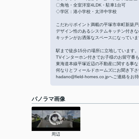
〇角地・全室洋室4LDK・駐車1台可
◇学区：港小学校・太洋中学校
こだわりポイント満載の平塚市幸町新築戸
デザイン性のあるシステムキッチン付きな
キッチンがお洒落なスペースになっていま
駅まで徒歩15分の場所に立地しています。
TVインターホン付きでお子様のお留守番
東海道本線平塚近辺の不動産に関する事な
何なりとフィールドホームズにお聞き下さ
hadano@field-homes.co.jpへご連
パノラマ画像
周辺