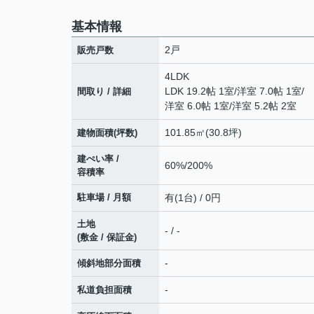
基本情報
2戸
販売戸数
4LDK
LDK 19.2帖 1室
/
洋室 7.0帖 1室
/
間取り / 詳細
洋室 6.0帖 1室
/
洋室 5.2帖 2室
101.85㎡(30.8坪)
建物面積(坪数)
建ぺい率 /
60%/200%
容積率
駐車場 / 月額
有(1台) / 0円
土地
- / -
(敷金 / 保証金)
-
傾斜地部分面積
-
私道負担面積