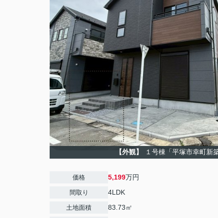
【外観】
１号棟「平塚市幸町新
5,199
万円
価格
4LDK
間取り
83.73㎡
土地面積