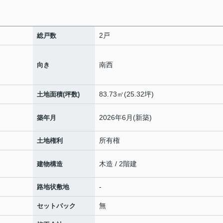
2戸
総戸数
南西
向き
83.73㎡(25.32坪)
土地面積(坪数)
2026年6月(新築)
築年月
所有権
土地権利
木造 / 2階建
建物構造
-
路地状敷地
無
セットバック