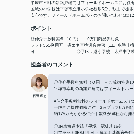
平塚市幸町の新築戸建てはフィールドホームズにお任せ
区域の小学校は平塚市立港小学校徒歩5分。駅まで徒歩
安心です。フィールドホームズへのお問い合わせは0120-
ポイント
◎仲介手数料無料（０円）＋10万円商品券対象
ラット35S利用可
省エネ基準適合住宅（ZEH水準仕
可
◇学区：港小学校
太洋中学
担当者のコメント
◎仲介手数料無料（０円）＋ご成約特典1
平塚市幸町の新築戸建てはフィールドホー
石田 理恵
●仲介手数料無料のフィールドホームズで
一般的に物件価格に対し3％プラス6万円
約175万円かかる仲介手数料が当社なら無
〇JR東海道本線「平塚」駅徒歩15分
〇フラット35S利用可・省エネ基準適合住