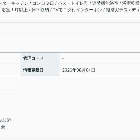
ンターキッチン / コンロ３口 / バス・トイレ別 / 追焚機能浴室 / 浴室乾燥
/ 浴室１坪以上 / 床下収納 / TVモニタ付インターホン / 複層ガラス / デ
-
管理コード
2026年08月04日
情報更新日
会加盟
協会