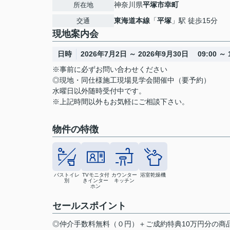
神奈川県
平塚市
幸町
所在地
東海道本線
「
平塚
」駅 徒歩15分
交通
現地案内会
日時
2026年7月2日 ～ 2026年9月30日 09:00 ～ 1
※事前に必ずお問い合わせください
◎現地・同仕様施工現場見学会開催中（要予約）
水曜日以外随時受付中です。
※上記時間以外もお気軽にご相談下さい。
物件の特徴
バストイレ
TVモニタ付
カウンター
浴室乾燥機
別
きインター
キッチン
ホン
セールスポイント
◎仲介手数料無料（０円）＋ご成約特典10万円分の商