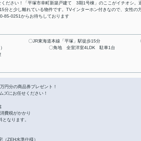
ください！「平塚市幸町新築戸建て 3期1号棟」のここがイチオシ。
15分と少し離れている物件です。TVインターホン付きなので、女性の
85-0251からお待ちしております
〇JR東海道本線「平塚」駅徒歩15分
様）
〇角地
全室洋室4LDK
駐車1台
校
0万円分の商品券プレゼント！
ムズにお任せください！
は
に消費税がかかり
料となります。
宅（ZEH水準仕様）