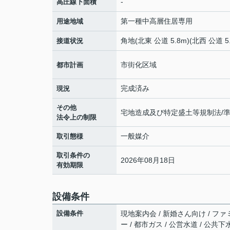
-
高圧線下面積
第一種中高層住居専用
用途地域
角地(北東 公道 5.8m)(北西 公道 5.
接道状況
市街化区域
都市計画
完成済み
現況
その他
宅地造成及び特定盛土等規制法/
法令上の制限
一般媒介
取引態様
取引条件の
2026年08月18日
有効期限
設備条件
設備条件
現地案内会 / 新婚さん向け / ファ
ー / 都市ガス / 公営水道 / 公共