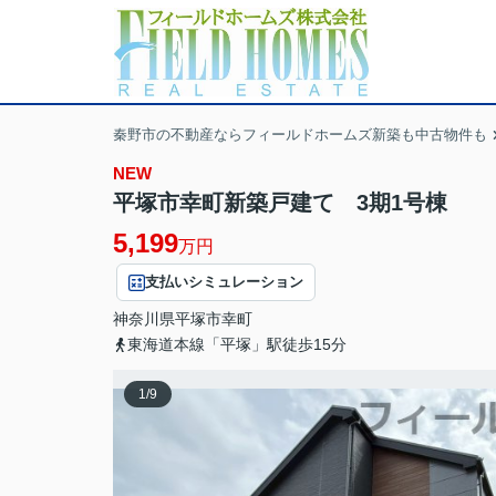
秦野市の不動産ならフィールドホームズ新築も中古物件も
NEW
平塚市幸町新築戸建て 3期1号棟
5,199
万円
支払いシミュレーション
神奈川県
平塚市
幸町
東海道本線「平塚」駅徒歩15分
1
/
9