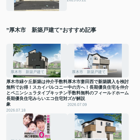
”厚木市 新築戸建て”おすすめ記事
厚木市 新築戸建て
厚木市 新築戸建て
厚木市緑ケ丘新築は仲介手数料
厚木市妻田西で新築購入を検討
無料でお得！スカイバルコニー
中の方へ！長期優良住宅を仲介
とペニンシュラタイプキッチン
手数料無料のフィールドホーム
長期優良住宅みらいエコ住宅対
ズが解説
象
2026.07.09
2026.07.18