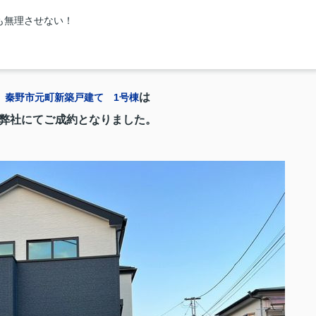
も無理させない！
】
は
秦野市元町新築戸建て 1号棟
弊社にてご成約となりました。