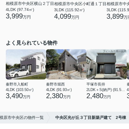
相模原市中央区横山２丁目
相模原市中央区小町通１丁目
相模原市中
4LDK (97.74㎡)
3LDK (115.92㎡)
3LDK (115.
3,999
4,099
3,899
万円
万円
万
よく見られている物件
秦野市入船町
秦野市堀西
平塚市長持
4LDK (103.50㎡)
4LDK (91.93㎡)
2LDK＋S(納戸) (91.52㎡)
4
3,490
2,380
2,480
万円
万円
万円
模原市中央区の物件一覧
中央区光が丘３丁目新築戸建て 2号棟