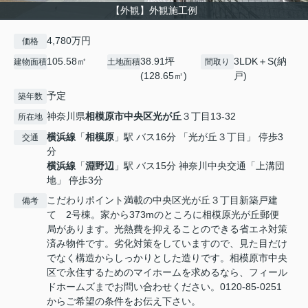
【外観】外観施工例
4,780万円
価格
105.58㎡
38.91坪
3LDK＋S(納
建物面積
土地面積
間取り
(128.65㎡)
戸)
予定
築年数
神奈川県
相模原市中央区
光が丘
３丁目13-32
所在地
横浜線
「
相模原
」駅 バス16分 「光が丘３丁目」 停歩3
交通
分
横浜線
「
淵野辺
」駅 バス15分 神奈川中央交通「上溝団
地」 停歩3分
こだわりポイント満載の中央区光が丘３丁目新築戸建
備考
て 2号棟。家から373mのところに相模原光が丘郵便
局があります。光熱費を抑えることのできる省エネ対策
済み物件です。劣化対策をしていますので、見た目だけ
でなく構造からしっかりとした造りです。相模原市中央
区で永住するためのマイホームを求めるなら、フィール
ドホームズまでお問い合わせください。0120-85-0251
からご希望の条件をお伝え下さい。