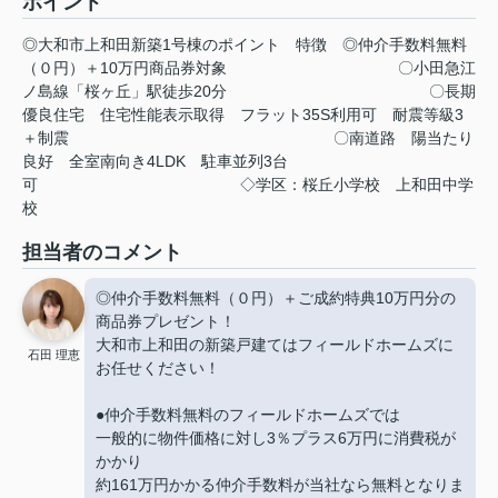
ポイント
◎大和市上和田新築1号棟のポイント
特徴
◎仲介手数料無料
（０円）＋10万円商品券対象
〇小田急江
ノ島線「桜ヶ丘」駅徒歩20分
〇長期
優良住宅
住宅性能表示取得
フラット35S利用可
耐震等級3
＋制震
〇南道路
陽当たり
良好
全室南向き4LDK
駐車並列3台
可
◇学区：桜丘小学校
上和田中学
校
担当者のコメント
◎仲介手数料無料（０円）＋ご成約特典10万円分の
商品券プレゼント！
大和市上和田の新築戸建てはフィールドホームズに
石田 理恵
お任せください！
●仲介手数料無料のフィールドホームズでは
一般的に物件価格に対し3％プラス6万円に消費税が
かかり
約161万円かかる仲介手数料が当社なら無料となりま