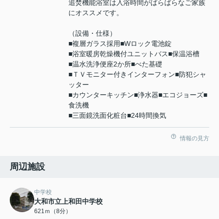
追焚機能浴室は入浴時間がばらばらなご家族
にオススメです。
（設備・仕様）
■複層ガラス採用■Wロック電池錠
■浴室暖房乾燥機付ユニットバス■保温浴槽
■温水洗浄便座2か所■べた基礎
■ＴＶモニター付きインターフォン■防犯シャ
ッター
■カウンターキッチン■浄水器■エコジョーズ■
食洗機
■三面鏡洗面化粧台■24時間換気
情報の見方
周辺施設
中学校
大和市立上和田中学校
621ｍ（8分）