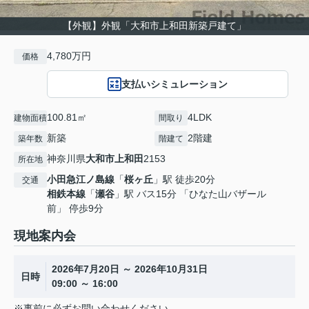
【外観】外観「大和市上和田新築戸建て」
4,780万円
価格
支払いシミュレーション
100.81㎡
4LDK
建物面積
間取り
新築
2階建
築年数
階建て
神奈川県
大和市
上和田
2153
所在地
小田急江ノ島線
「
桜ヶ丘
」駅 徒歩20分
交通
相鉄本線
「
瀬谷
」駅 バス15分 「ひなた山バザール
前」 停歩9分
現地案内会
2026年7月20日 ～ 2026年10月31日
日時
09:00 ～ 16:00
※事前に必ずお問い合わせください