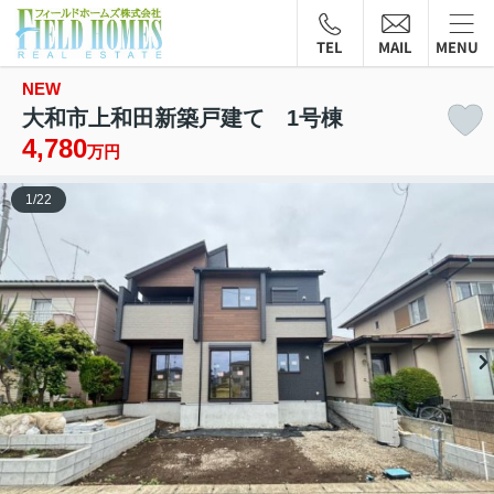
TEL
MAIL
MENU
NEW
大和市上和田新築戸建て 1号棟
4,780
万円
1
/
22