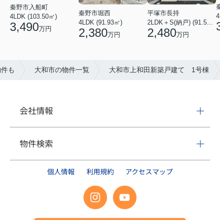
秦野市入船町
秦野市堀西
平塚市長持
4
4LDK (103.50㎡)
4LDK (91.93㎡)
2LDK＋S(納戸) (91.52㎡)
3,490
万円
2,380
2,480
万円
万円
物件も
大和市の物件一覧
大和市上和田新築戸建て 1号棟
会社情報
物件検索
個人情報
利用規約
アクセスマップ