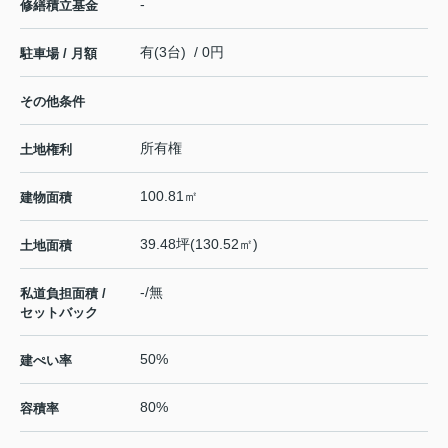
-
修繕積立基金
有(3台) / 0円
駐車場 / 月額
その他条件
所有権
土地権利
100.81㎡
建物面積
39.48坪(130.52㎡)
土地面積
-/無
私道負担面積 /
セットバック
50%
建ぺい率
80%
容積率