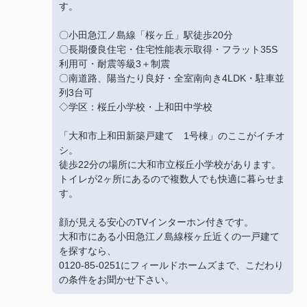
す。
〇小田急江ノ島線「桜ヶ丘」駅徒歩20分
〇長期優良住宅・住宅性能表示取得・フラット35S
利用可・耐震等級3＋制震
〇南道路、陽当たり良好・全室南向き4LDK・駐車並
列3台可
◇学区：桜丘小学校・上和田中学校
「大和市上和田新築戸建て 1号棟」のここがイチオ
シ。
徒歩22分の場所に大和市立桜丘小学校があります。
トイレが2ヶ所にあるので複数人でも快適に暮らせま
す。
顔が見える安心のTVインターホン付きです。
大和市にある小田急江ノ島線桜ヶ丘近くの一戸建て
を探すなら、
0120-85-0251にフィールドホームズまで、こだわり
の条件をお聞かせ下さい。