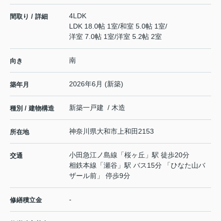
4LDK
間取り / 詳細
LDK 18.0帖 1室
/
和室 5.0帖 1室
/
洋室 7.0帖 1室
/
洋室 5.2帖 2室
南
向き
2026年6月 (新築)
築年月
新築一戸建 / 木造
種別 / 建物構造
神奈川県
大和市
上和田
2153
所在地
小田急江ノ島線
「
桜ヶ丘
」駅 徒歩20分
交通
相鉄本線
「
瀬谷
」駅 バス15分 「ひなた山バ
ザール前」 停歩9分
-
修繕積立金