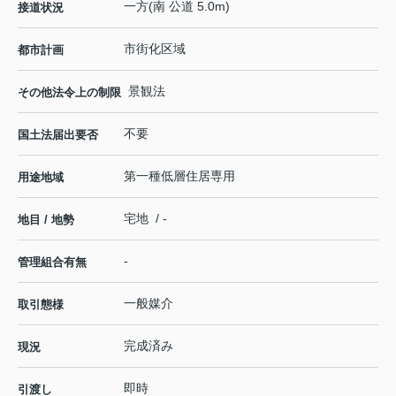
一方(南 公道 5.0m)
接道状況
市街化区域
都市計画
景観法
その他法令上の制限
不要
国土法届出要否
第一種低層住居専用
用途地域
宅地 / -
地目 / 地勢
-
管理組合有無
一般媒介
取引態様
完成済み
現況
即時
引渡し