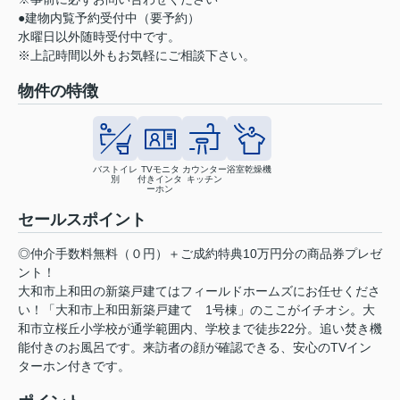
●建物内覧予約受付中（要予約）
水曜日以外随時受付中です。
※上記時間以外もお気軽にご相談下さい。
物件の特徴
バストイレ
TVモニタ
カウンター
浴室乾燥機
別
付きインタ
キッチン
ーホン
セールスポイント
◎仲介手数料無料（０円）＋ご成約特典10万円分の商品券プレゼ
ント！
大和市上和田の新築戸建てはフィールドホームズにお任せくださ
い！「大和市上和田新築戸建て 1号棟」のここがイチオシ。大
和市立桜丘小学校が通学範囲内、学校まで徒歩22分。追い焚き機
能付きのお風呂です。来訪者の顔が確認できる、安心のTVイン
ターホン付きです。