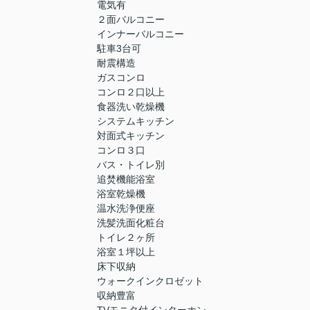
電気有
２面バルコニー
インナーバルコニー
駐車3台可
耐震構造
ガスコンロ
コンロ２口以上
食器洗い乾燥機
システムキッチン
対面式キッチン
コンロ３口
バス・トイレ別
追焚機能浴室
浴室乾燥機
温水洗浄便座
洗髪洗面化粧台
トイレ２ヶ所
浴室１坪以上
床下収納
ウォークインクロゼット
収納豊富
TVモニタ付インターホン