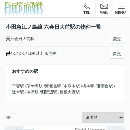
TEL
MAIL
MENU
小田急江ノ島線 六会日大前駅の物件一覧
六会日大前駅
変更
4K,4DK,4LDK以上,販売中
変更
おすすめの駅
平塚駅
/
茅ケ崎駅
/
海老名駅
/
本厚木駅
/
橋本駅
/
湘南台駅
/
辻堂駅
/
渋沢駅
/
淵野辺駅
/
相模大野駅
4
件