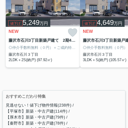
5,249
4,649
万円
万円
値下げ
値下げ
NEW
NEW
藤沢市石川3丁目新築戸建て 2期4号棟
◎仲介手数料無料（０円）＋ご成約特典10万円分の商品券プレゼント！
藤沢市石川３丁目
藤沢市石川３丁目
2LDK＋2S(納戸) (97.92㎡)
3LDK＋S(納戸) (105.57㎡)
おすすめこだわり特集
見逃せない！値下げ物件情報(238件)
【平塚市】新築・中古戸建(114件)
【厚木市】新築・中古戸建(79件)
【秦野市】新築・中古戸建(78件)