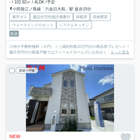
- / 102.92㎡ / 4LDK /予定
小田急江ノ島線「六会日大前」駅 徒歩15分
都市ガス
建設住宅性能評価書付
床暖房
収納豊富
ウォークインクロゼット
システムキッチン
新築
◎仲介手数料無料（０円）＋ご成約特典10万円分の商品券プレゼント！
藤沢市円行の新築戸建てはフィールドホームズにお任せく...
もっと見る
新築一戸建
NEW