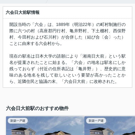
六会日大前駅情報
開設当時の「六会」は、1889年（明治22年）の町村制施行の
際に六つの村（高座郡円行村、亀井野村、下土棚村、西俣野
村、今田村および石川村）が合併した（結び合〔会〕った）
ことに由来する六会村から。
現在の駅名は日本大学の請願により「湘南日大前」という駅
名が提案されたことに始まる。「六会」の地名は駅名にしか
残っておらず（付近の住所表記は「亀井野」）、歴史的に意
味のある地名を残して欲しいという要望が高かったことか
ら、近隣住民と協議の末、「六会日大前」に改称された。
六会日大前駅のおすすめ物件
新築一戸建
新築一戸建