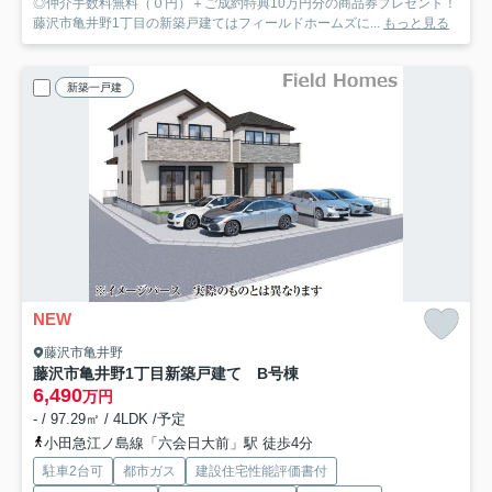
◎仲介手数料無料（０円）＋ご成約特典10万円分の商品券プレゼント！
藤沢市亀井野1丁目の新築戸建てはフィールドホームズに...
もっと見る
新築一戸建
NEW
藤沢市亀井野
藤沢市亀井野1丁目新築戸建て B号棟
6,490
万円
- / 97.29㎡ / 4LDK /予定
小田急江ノ島線「六会日大前」駅 徒歩4分
駐車2台可
都市ガス
建設住宅性能評価書付