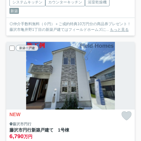
システムキッチン
カウンターキッチン
浴室乾燥機
新築
◎仲介手数料無料（０円）＋ご成約特典10万円分の商品券プレゼント！
藤沢市亀井野1丁目の新築戸建てはフィールドホームズに...
もっと見る
新築一戸建
NEW
藤沢市円行
藤沢市円行新築戸建て 1号棟
6,790
万円