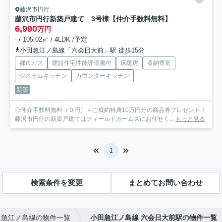
藤沢市円行
藤沢市円行新築戸建て 3号棟
【仲介手数料無料】
6,990
万円
- / 105.02㎡ / 4LDK /予定
小田急江ノ島線「六会日大前」駅 徒歩15分
都市ガス
建設住宅性能評価書付
床暖房
収納豊富
システムキッチン
カウンターキッチン
新築
◎仲介手数料無料（０円）＋ご成約特典10万円分の商品券プレゼント！
藤沢市円行の新築戸建てはフィールドホームズにお任せく...
もっと見る
1
検索条件を変更
まとめてお問い合わせ
田急江ノ島線の物件一覧
小田急江ノ島線 六会日大前駅の物件一覧