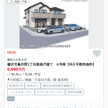
新築一戸建
NEW
藤沢市亀井野
藤沢市亀井野1丁目新築戸建て A号棟
【仲介手数料無料】
6,690
万円
- / 96.46㎡ / 4LDK /予定
小田急江ノ島線「六会日大前」駅 徒歩4分
駐車2台可
都市ガス
建設住宅性能評価書付
システムキッチン
カウンターキッチン
浴室乾燥機
新築