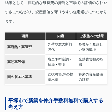
結果として、長期的な維持費の抑制と市場での評価のされや
すさにつながり、資産価値を守りやすい住宅選びにつながり
ます。
項目
内容
ご家族への効果
外壁や窓の断熱
冬暖かく夏涼し
高断熱・高気密
強化
い室内環境
省エネ型空調・
光熱費負担の軽
高効率設備
給湯・照明
減
2030年以降の標
将来の資産価値
国の省エネ基準
準水準
の維持
平塚市で新築を仲介手数料無料で購入する
考え方