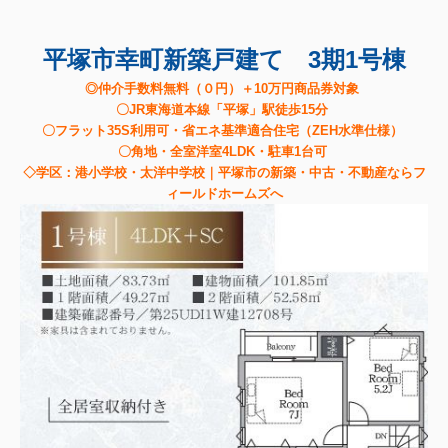
平塚市幸町新築戸建て 3期1号棟
◎仲介手数料無料（０円）＋10万円商品券対象
〇JR東海道本線「平塚」駅徒歩15分
〇フラット35S利用可・省エネ基準適合住宅（ZEH水準仕様）
〇角地・全室洋室4LDK・駐車1台可
◇学区：港小学校・太洋中学校｜平塚市の新築・中古・不動産ならフ
ィールドホームズへ