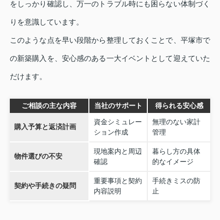
をしっかり確認し、万一のトラブル時にも困らない体制づく
りを意識しています。
このような点を早い段階から整理しておくことで、平塚市で
の新築購入を、安心感のある一大イベントとして迎えていた
だけます。
ご相談の主な内容
当社のサポート
得られる安心感
資金シミュレー
無理のない家計
購入予算と返済計画
ション作成
管理
現地案内と周辺
暮らし方の具体
物件選びの不安
確認
的なイメージ
重要事項と契約
手続きミスの防
契約や手続きの疑問
内容説明
止