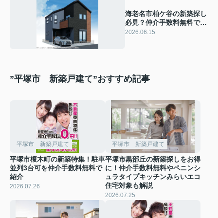
海老名市柏ケ谷の新築探し
必見？仲介手数料無料で購
入するコツ
2026.06.15
”平塚市 新築戸建て”おすすめ記事
平塚市 新築戸建て
平塚市 新築戸建て
平塚市榎木町の新築特集！駐車
平塚市黒部丘の新築探しをお得
並列3台可を仲介手数料無料で
に！仲介手数料無料やペニンシ
紹介
ュラタイプキッチンみらいエコ
住宅対象も解説
2026.07.26
2026.07.25